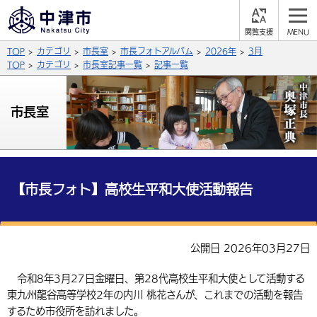
閲
M
覧
E
サイト内検索
文字の大きさ
TOP
カテゴリ
市長室
市長フォトアルバム
2026年
3月
支
N
援
U
TOP
カテゴリ
市長室記事一覧
記事一覧
拡大
標準
縮小
背景色
市長室
公式SNS
黒
青
白
Facebook
X (Twitter)
YouTube
やさしい日本語
総合メニュー
【市長フォト】高校生平和大使活動報告
ふりがなをつける
くらしの情報
届出・登録・証明
保険・年金
事業者の方へ
公開日 2026年03月27日
よみあげる
福祉・介護
健康・予防
入札・契約
産業・雇用
子育て・教育
令和8年3月27日金曜日、第28代高校生平和大使として活動する
言語を選択
東九州龍谷高等学校2年の内川 桃花さんが、これまでの活動を報告
税金
住宅・インフラ
農林水産業
税金
施設情報
子どもを預ける
観光・移住
英語（English）
中国語（簡体字）
するため市役所を訪れました。