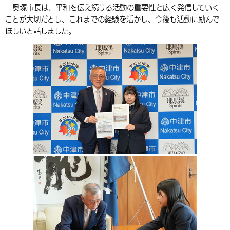
奥塚市長は、平和を伝え続ける活動の重要性と広く発信していく
環境・衛生
生涯学習・スポーツ・人権
都市整備
手当・助成
健康・医療
観光なび
スポットを探す
市政情報
中国語（繁体字）
韓国語（한국어）
ことが大切だとし、これまでの経験を活かし、今後も活動に励んで
ほしいと話しました。
選挙
外国人の方向け情報
相談・支援・情報
計画・施策
遊ぶ・体験する
グルメ・食べる
中津市について
市役所の紹介
組織案内
買う・おみやげ
四季のイベント・祭り
地方創生・地域活性化
広報・広聴
移住・定住
行政・計画