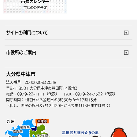
サイトの利用について
このサイトについて
個人情報の取扱い
市役所のご案内
ウェブアクセシビリティ
リンク・著作権
庁舎地図
組織案内
サイトマップ
大分県中津市
中津市へのアクセス
法人番号 2000020442038
〒871-8501 大分県中津市豊田町14番地3
電話：0979-22-1111（代表）
FAX：0979-24-7522（代表）
開庁時間：月曜日から金曜日の8時30分から17時15分
（但し、国民の祝日及び12月29日から翌年1月3日までは除く）