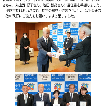
きさん、丸山野 愛子さん、池田 智德さんに選任書を手渡しました。
環境・衛生
生涯学習・スポーツ・人権
都市整備
手当・助成
健康・医療
観光なび
スポットを探す
市政情報
中国語（繁体字）
韓国語（한국어）
奥塚市長はあいさつで、長年の知見・経験を活かし、公平公正な
選挙
外国人の方向け情報
市政の執行にご協力をお願いしますと話しました。
相談・支援・情報
計画・施策
遊ぶ・体験する
グルメ・食べる
中津市について
市役所の紹介
組織案内
買う・おみやげ
四季のイベント・祭り
地方創生・地域活性化
広報・広聴
移住・定住
行政・計画