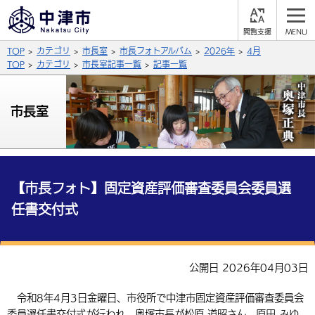
閲
M
覧
E
サイト内検索
文字の大きさ
TOP
カテゴリ
市長室
市長フォトアルバム
2026年
4月
支
N
援
U
TOP
カテゴリ
市長室記事一覧
記事一覧
拡大
標準
縮小
背景色
市長室
公式SNS
黒
青
白
Facebook
X (Twitter)
YouTube
やさしい日本語
総合メニュー
【市長フォト】固定資産評価審査委員会委員選
任書交付式
ふりがなをつける
くらしの情報
届出・登録・証明
保険・年金
事業者の方へ
よみあげる
公開日 2026年04月03日
福祉・介護
健康・予防
入札・契約
産業・雇用
子育て・教育
言語を選択
令和8年4月3日金曜日、市役所で中津市固定資産評価審査委員会
税金
住宅・インフラ
農林水産業
税金
施設情報
子どもを預ける
観光・移住
英語（English）
中国語（簡体字）
委員選任書交付式が行われ、奥塚市長が松原 道昭さん、原田 みゆ