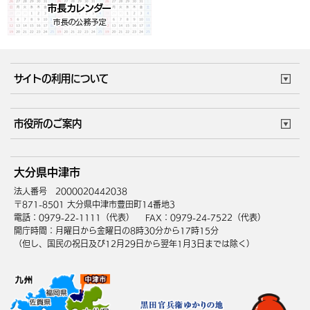
サイトの利用について
このサイトについて
個人情報の取扱い
市役所のご案内
ウェブアクセシビリティ
リンク・著作権
庁舎地図
組織案内
サイトマップ
大分県中津市
中津市へのアクセス
法人番号 2000020442038
〒871-8501 大分県中津市豊田町14番地3
電話：0979-22-1111（代表）
FAX：0979-24-7522（代表）
開庁時間：月曜日から金曜日の8時30分から17時15分
（但し、国民の祝日及び12月29日から翌年1月3日までは除く）