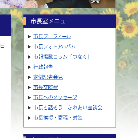
市長室メニュー
市長プロフィール
8日
市長フォトアルバム
市報掲載コラム「つなぐ」
行政報告
定例記者会見
市長交際費
市長へのメッセージ
市長と話そう ふれあい座談会
市長挨拶・寄稿・対談