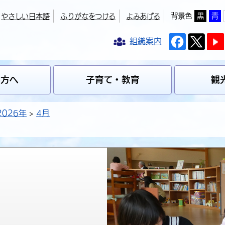
背景色
黒
青
やさしい日本語
ふりがなをつける
よみあげる
組織案内
の方へ
子育て・教育
観
2026年
4月