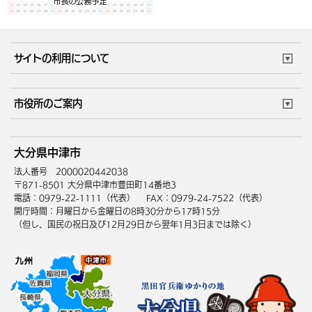
サイトの利用について
このサイトについて
個人情報の取扱い
市役所のご案内
ウェブアクセシビリティ
リンク・著作権
庁舎地図
組織案内
サイトマップ
大分県中津市
中津市へのアクセス
法人番号 2000020442038
〒871-8501 大分県中津市豊田町14番地3
電話：0979-22-1111（代表）
FAX：0979-24-7522（代表）
開庁時間：月曜日から金曜日の8時30分から17時15分
（但し、国民の祝日及び12月29日から翌年1月3日までは除く）