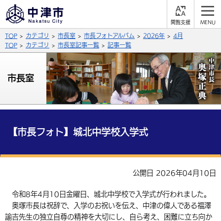
閲
M
覧
E
サイト内検索
文字の大きさ
TOP
カテゴリ
市長室
市長フォトアルバム
2026年
4月
支
N
援
U
TOP
カテゴリ
市長室記事一覧
記事一覧
拡大
標準
縮小
背景色
市長室
公式SNS
黒
青
白
Facebook
X (Twitter)
YouTube
やさしい日本語
総合メニュー
【市長フォト】城北中学校入学式
ふりがなをつける
くらしの情報
届出・登録・証明
保険・年金
事業者の方へ
公開日 2026年04月10日
よみあげる
福祉・介護
健康・予防
入札・契約
産業・雇用
子育て・教育
令和8年4月10日金曜日、城北中学校で入学式が行われました。
言語を選択
奥塚市長は祝辞で、入学のお祝いを伝え、中津の偉人である福澤
税金
住宅・インフラ
農林水産業
税金
施設情報
子どもを預ける
観光・移住
英語（English）
中国語（簡体字）
諭吉先生の独立自尊の精神を大切にし、自ら考え、困難に立ち向か