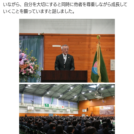
いながら、自分を大切にすると同時に他者を尊重しながら成長して
環境・衛生
生涯学習・スポーツ・人権
都市整備
手当・助成
健康・医療
観光なび
スポットを探す
市政情報
中国語（繁体字）
韓国語（한국어）
いくことを願っていますと話しました。
選挙
外国人の方向け情報
相談・支援・情報
計画・施策
遊ぶ・体験する
グルメ・食べる
中津市について
市役所の紹介
組織案内
買う・おみやげ
四季のイベント・祭り
地方創生・地域活性化
広報・広聴
移住・定住
行政・計画