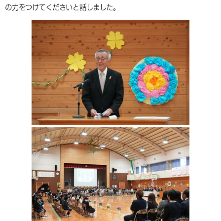
の力をつけてくださいと話しました。
環境・衛生
生涯学習・スポーツ・人権
都市整備
手当・助成
健康・医療
観光なび
スポットを探す
市政情報
中国語（繁体字）
韓国語（한국어）
選挙
外国人の方向け情報
相談・支援・情報
計画・施策
遊ぶ・体験する
グルメ・食べる
中津市について
市役所の紹介
組織案内
買う・おみやげ
四季のイベント・祭り
地方創生・地域活性化
広報・広聴
移住・定住
行政・計画