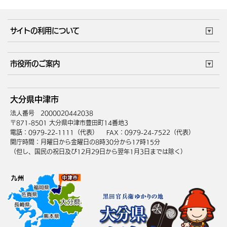
サイトの利用について
このサイトについて
個人情報の取扱い
市役所のご案内
ウェブアクセシビリティ
リンク・著作権
庁舎地図
組織案内
サイトマップ
大分県中津市
中津市へのアクセス
法人番号 2000020442038
〒871-8501 大分県中津市豊田町14番地3
電話：0979-22-1111（代表）
FAX：0979-24-7522（代表）
開庁時間：月曜日から金曜日の8時30分から17時15分
（但し、国民の祝日及び12月29日から翌年1月3日までは除く）