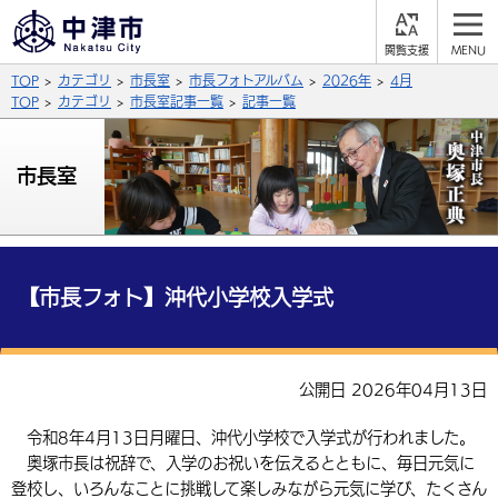
閲
M
覧
E
サイト内検索
文字の大きさ
TOP
カテゴリ
市長室
市長フォトアルバム
2026年
4月
支
N
援
U
TOP
カテゴリ
市長室記事一覧
記事一覧
拡大
標準
縮小
背景色
市長室
公式SNS
黒
青
白
Facebook
X (Twitter)
YouTube
やさしい日本語
総合メニュー
【市長フォト】沖代小学校入学式
ふりがなをつける
くらしの情報
届出・登録・証明
保険・年金
事業者の方へ
公開日 2026年04月13日
よみあげる
福祉・介護
健康・予防
入札・契約
産業・雇用
子育て・教育
令和8年4月13日月曜日、沖代小学校で入学式が行われました。
言語を選択
奥塚市長は祝辞で、入学のお祝いを伝えるとともに、毎日元気に
税金
住宅・インフラ
農林水産業
税金
施設情報
子どもを預ける
観光・移住
英語（English）
中国語（簡体字）
登校し、いろんなことに挑戦して楽しみながら元気に学び、たくさん