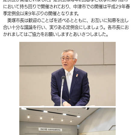
において持ち回りで開催されており、中津市での開催は平成29年春
環境・衛生
生涯学習・スポーツ・人権
都市整備
手当・助成
健康・医療
観光なび
スポットを探す
市政情報
中国語（繁体字）
韓国語（한국어）
季定例会以来9年ぶりの開催となります。
選挙
外国人の方向け情報
奥塚市長は歓迎のことばを述べるとともに、お互いに知恵を出し
相談・支援・情報
計画・施策
遊ぶ・体験する
グルメ・食べる
中津市について
市役所の紹介
合い十分な議論を行い、実りある定例会にしましょう。各市長にお
組織案内
買う・おみやげ
四季のイベント・祭り
かれましてはご協力をお願いしますとあいさつしました。
地方創生・地域活性化
広報・広聴
移住・定住
行政・計画