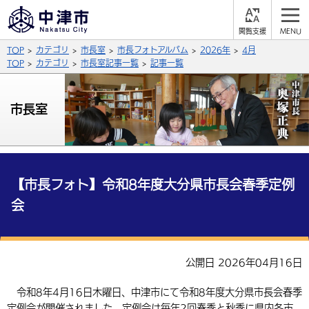
閲
M
覧
E
サイト内検索
文字の大きさ
TOP
カテゴリ
市長室
市長フォトアルバム
2026年
4月
支
N
援
U
TOP
カテゴリ
市長室記事一覧
記事一覧
拡大
標準
縮小
背景色
市長室
公式SNS
黒
青
白
Facebook
X (Twitter)
YouTube
やさしい日本語
総合メニュー
【市長フォト】令和8年度大分県市長会春季定例
会
ふりがなをつける
くらしの情報
届出・登録・証明
保険・年金
事業者の方へ
よみあげる
公開日 2026年04月16日
福祉・介護
健康・予防
入札・契約
産業・雇用
子育て・教育
言語を選択
令和8年4月16日木曜日、中津市にて令和8年度大分県市長会春季
税金
住宅・インフラ
農林水産業
税金
施設情報
子どもを預ける
観光・移住
英語（English）
中国語（簡体字）
定例会が開催されました。定例会は毎年2回春季と秋季に県内各市