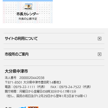
サイトの利用について
このサイトについて
個人情報の取扱い
市役所のご案内
ウェブアクセシビリティ
リンク・著作権
庁舎地図
組織案内
サイトマップ
大分県中津市
中津市へのアクセス
法人番号 2000020442038
〒871-8501 大分県中津市豊田町14番地3
電話：0979-22-1111（代表）
FAX：0979-24-7522（代表）
開庁時間：月曜日から金曜日の8時30分から17時15分
（但し、国民の祝日及び12月29日から翌年1月3日までは除く）