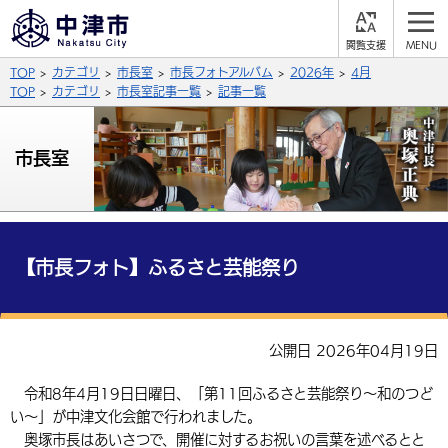
閲
M
覧
E
サイト内検索
文字の大きさ
TOP
カテゴリ
市長室
市長フォトアルバム
2026年
4月
支
N
援
U
TOP
カテゴリ
市長室記事一覧
記事一覧
拡大
標準
縮小
背景色
市長室
公式SNS
黒
青
白
Facebook
X (Twitter)
YouTube
やさしい日本語
総合メニュー
【市長フォト】ふるさと芸能祭り
ふりがなをつける
くらしの情報
届出・登録・証明
保険・年金
事業者の方へ
公開日 2026年04月19日
よみあげる
福祉・介護
健康・予防
入札・契約
産業・雇用
子育て・教育
令和8年4月19日日曜日、「第11回ふるさと芸能祭り～和のつど
言語を選択
い～」が中津文化会館で行われました。
税金
住宅・インフラ
農林水産業
税金
施設情報
子どもを預ける
観光・移住
英語（English）
中国語（簡体字）
奥塚市長はあいさつで、開催に対するお祝いの言葉を述べるとと