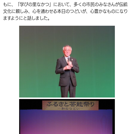
もに、「学びの里なかつ」において、多くの市民のみなさんが伝統
環境・衛生
生涯学習・スポーツ・人権
都市整備
手当・助成
健康・医療
観光なび
スポットを探す
市政情報
中国語（繁体字）
韓国語（한국어）
文化に親しみ、心を通わせる本日のつどいが、心豊かなものになり
ますようにと話しました。
選挙
外国人の方向け情報
相談・支援・情報
計画・施策
遊ぶ・体験する
グルメ・食べる
中津市について
市役所の紹介
組織案内
買う・おみやげ
四季のイベント・祭り
地方創生・地域活性化
広報・広聴
移住・定住
行政・計画