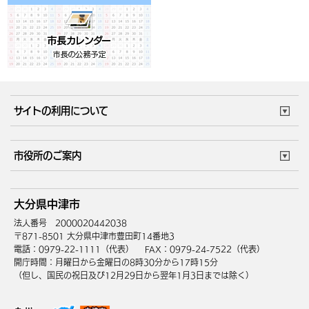
サイトの利用について
このサイトについて
個人情報の取扱い
市役所のご案内
ウェブアクセシビリティ
リンク・著作権
庁舎地図
組織案内
サイトマップ
大分県中津市
中津市へのアクセス
法人番号 2000020442038
〒871-8501 大分県中津市豊田町14番地3
電話：0979-22-1111（代表）
FAX：0979-24-7522（代表）
開庁時間：月曜日から金曜日の8時30分から17時15分
（但し、国民の祝日及び12月29日から翌年1月3日までは除く）