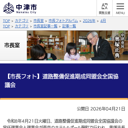
閲
M
覧
E
サイト内検索
文字の大きさ
TOP
カテゴリ
市長室
市長フォトアルバム
2026年
4月
支
N
援
U
TOP
カテゴリ
市長室記事一覧
記事一覧
拡大
標準
縮小
背景色
市長室
公式SNS
黒
青
白
Facebook
X (Twitter)
YouTube
やさしい日本語
総合メニュー
【市長フォト】道路整備促進期成同盟会全国協
議会
ふりがなをつける
くらしの情報
届出・登録・証明
保険・年金
事業者の方へ
よみあげる
公開日 2026年04月21日
福祉・介護
健康・予防
入札・契約
産業・雇用
子育て・教育
言語を選択
令和8年4月21日火曜日、道路整備促進期成同盟会全国協議会の
税金
住宅・インフラ
農林水産業
税金
施設情報
子どもを預ける
観光・移住
英語（English）
中国語（簡体字）
常任理事会と理事会が東京のホテルルポール麹町で行われ、奥塚市長