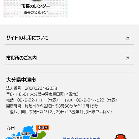
サイトの利用について
このサイトについて
個人情報の取扱い
市役所のご案内
ウェブアクセシビリティ
リンク・著作権
庁舎地図
組織案内
サイトマップ
大分県中津市
中津市へのアクセス
法人番号 2000020442038
〒871-8501 大分県中津市豊田町14番地3
電話：0979-22-1111（代表）
FAX：0979-24-7522（代表）
開庁時間：月曜日から金曜日の8時30分から17時15分
（但し、国民の祝日及び12月29日から翌年1月3日までは除く）