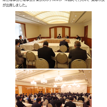
が出席しました。
環境・衛生
生涯学習・スポーツ・人権
都市整備
手当・助成
健康・医療
観光なび
スポットを探す
市政情報
中国語（繁体字）
韓国語（한국어）
選挙
外国人の方向け情報
相談・支援・情報
計画・施策
遊ぶ・体験する
グルメ・食べる
中津市について
市役所の紹介
組織案内
買う・おみやげ
四季のイベント・祭り
地方創生・地域活性化
広報・広聴
移住・定住
行政・計画