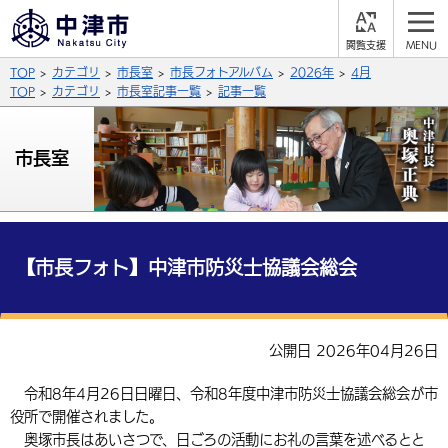
閲
M
覧
E
サイト内検索
文字の大きさ
TOP
カテゴリ
市長室
市長フォトアルバム
2026年
4月
支
N
援
U
TOP
カテゴリ
市長室記事一覧
記事一覧
拡大
標準
縮小
背景色
市長室
公式SNS
黒
青
白
Facebook
X (Twitter)
YouTube
やさしい日本語
総合メニュー
【市長フォト】中津市防災士協議会総会
ふりがなをつける
くらしの情報
届出・登録・証明
保険・年金
事業者の方へ
公開日 2026年04月26日
よみあげる
福祉・介護
健康・予防
入札・契約
産業・雇用
子育て・教育
令和8年4月26日日曜日、令和8年度中津市防災士協議会総会が市
言語を選択
役所で開催されました。
税金
住宅・インフラ
農林水産業
税金
施設情報
子どもを預ける
観光・移住
英語（English）
中国語（簡体字）
奥塚市長はあいさつで、日ごろの活動にお礼の言葉を述べるとと