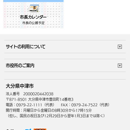
サイトの利用について
このサイトについて
個人情報の取扱い
市役所のご案内
ウェブアクセシビリティ
リンク・著作権
庁舎地図
組織案内
サイトマップ
大分県中津市
中津市へのアクセス
法人番号 2000020442038
〒871-8501 大分県中津市豊田町14番地3
電話：0979-22-1111（代表）
FAX：0979-24-7522（代表）
開庁時間：月曜日から金曜日の8時30分から17時15分
（但し、国民の祝日及び12月29日から翌年1月3日までは除く）