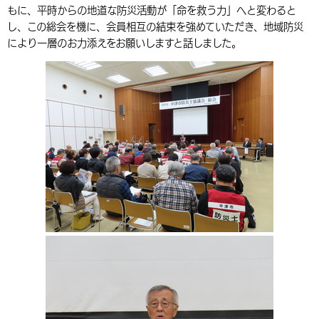
もに、平時からの地道な防災活動が「命を救う力」へと変わると
環境・衛生
生涯学習・スポーツ・人権
都市整備
手当・助成
健康・医療
観光なび
スポットを探す
市政情報
中国語（繁体字）
韓国語（한국어）
し、この総会を機に、会員相互の結束を強めていただき、地域防災
により一層のお力添えをお願いしますと話しました。
選挙
外国人の方向け情報
相談・支援・情報
計画・施策
遊ぶ・体験する
グルメ・食べる
中津市について
市役所の紹介
組織案内
買う・おみやげ
四季のイベント・祭り
地方創生・地域活性化
広報・広聴
移住・定住
行政・計画