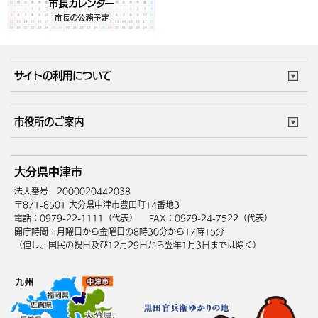
サイトの利用について
このサイトについて
個人情報の取扱い
市役所のご案内
ウェブアクセシビリティ
リンク・著作権
庁舎地図
組織案内
サイトマップ
大分県中津市
中津市へのアクセス
法人番号 2000020442038
〒871-8501 大分県中津市豊田町14番地3
電話：0979-22-1111（代表）
FAX：0979-24-7522（代表）
開庁時間：月曜日から金曜日の8時30分から17時15分
（但し、国民の祝日及び12月29日から翌年1月3日までは除く）