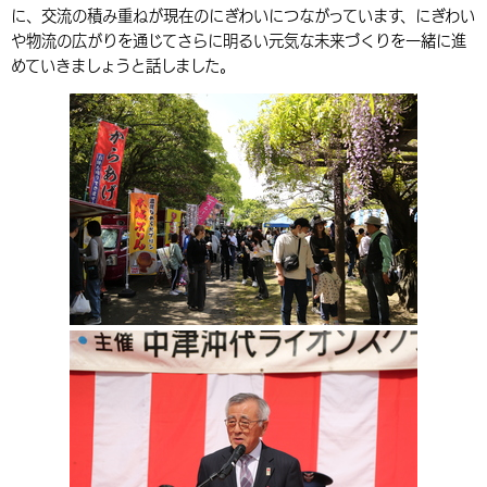
に、交流の積み重ねが現在のにぎわいにつながっています、にぎわい
環境・衛生
生涯学習・スポーツ・人権
都市整備
手当・助成
健康・医療
観光なび
スポットを探す
市政情報
中国語（繁体字）
韓国語（한국어）
や物流の広がりを通じてさらに明るい元気な未来づくりを一緒に進
めていきましょうと話しました。
選挙
外国人の方向け情報
相談・支援・情報
計画・施策
遊ぶ・体験する
グルメ・食べる
中津市について
市役所の紹介
組織案内
買う・おみやげ
四季のイベント・祭り
地方創生・地域活性化
広報・広聴
移住・定住
行政・計画