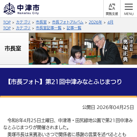
閲
M
覧
E
サイト内検索
文字の大きさ
TOP
カテゴリ
市長室
市長フォトアルバム
2026年
4月
支
N
援
U
TOP
カテゴリ
市長室記事一覧
記事一覧
拡大
標準
縮小
背景色
市長室
公式SNS
黒
青
白
Facebook
X (Twitter)
YouTube
やさしい日本語
総合メニュー
【市長フォト】第21回中津みなとふじまつり
ふりがなをつける
くらしの情報
届出・登録・証明
保険・年金
事業者の方へ
公開日 2026年04月25日
よみあげる
福祉・介護
健康・予防
入札・契約
産業・雇用
子育て・教育
令和8年4月25日土曜日、中津港・田尻緑地公園で第21回中津み
言語を選択
なとふじまつりが開催されました。
税金
住宅・インフラ
農林水産業
税金
施設情報
子どもを預ける
観光・移住
英語（English）
中国語（簡体字）
奥塚市長は来賓あいさつで関係者に感謝の言葉を述べるととも