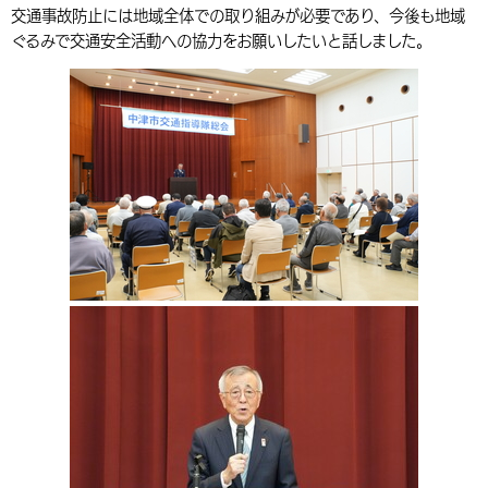
交通事故防止には地域全体での取り組みが必要であり、今後も地域
環境・衛生
生涯学習・スポーツ・人権
都市整備
手当・助成
健康・医療
観光なび
スポットを探す
市政情報
中国語（繁体字）
韓国語（한국어）
ぐるみで交通安全活動への協力をお願いしたいと話しました。
選挙
外国人の方向け情報
相談・支援・情報
計画・施策
遊ぶ・体験する
グルメ・食べる
中津市について
市役所の紹介
組織案内
買う・おみやげ
四季のイベント・祭り
地方創生・地域活性化
広報・広聴
移住・定住
行政・計画