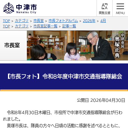
閲
M
覧
E
サイト内検索
文字の大きさ
TOP
カテゴリ
市長室
市長フォトアルバム
2026年
4月
支
N
援
U
TOP
カテゴリ
市長室記事一覧
記事一覧
拡大
標準
縮小
背景色
市長室
公式SNS
黒
青
白
Facebook
X (Twitter)
YouTube
やさしい日本語
総合メニュー
【市長フォト】令和8年度中津市交通指導隊総会
ふりがなをつける
くらしの情報
届出・登録・証明
保険・年金
事業者の方へ
公開日 2026年04月30日
よみあげる
福祉・介護
健康・予防
入札・契約
産業・雇用
子育て・教育
令和8年4月30日木曜日、市役所で中津市交通指導隊総会が行わ
言語を選択
れました。
税金
住宅・インフラ
農林水産業
税金
施設情報
子どもを預ける
観光・移住
英語（English）
中国語（簡体字）
奥塚市長は、隊員の方々へ日頃の活動に感謝を述べるとともに、