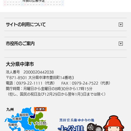
サイトの利用について
このサイトについて
個人情報の取扱い
市役所のご案内
ウェブアクセシビリティ
リンク・著作権
庁舎地図
組織案内
サイトマップ
大分県中津市
中津市へのアクセス
法人番号 2000020442038
〒871-8501 大分県中津市豊田町14番地3
電話：0979-22-1111（代表）
FAX：0979-24-7522（代表）
開庁時間：月曜日から金曜日の8時30分から17時15分
（但し、国民の祝日及び12月29日から翌年1月3日までは除く）