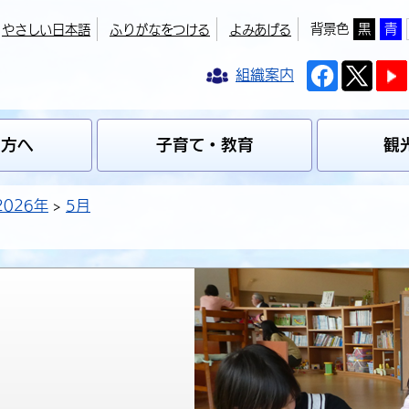
背景色
黒
青
やさしい日本語
ふりがなをつける
よみあげる
組織案内
の方へ
子育て・教育
観
2026年
5月