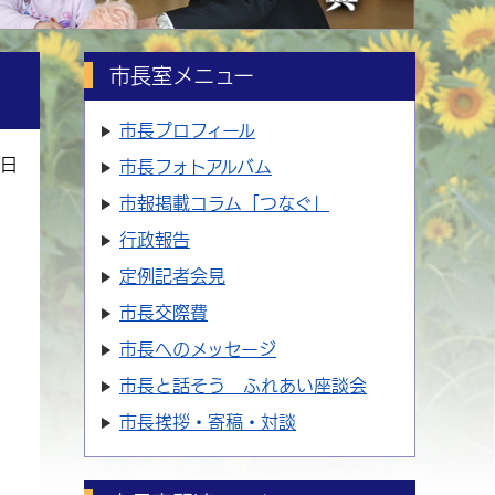
市長室メニュー
市長プロフィール
2日
市長フォトアルバム
市報掲載コラム「つなぐ」
行政報告
定例記者会見
市長交際費
市長へのメッセージ
市長と話そう ふれあい座談会
市長挨拶・寄稿・対談