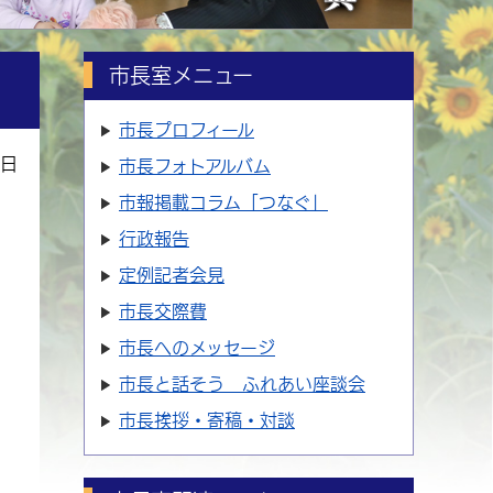
市長室メニュー
市長プロフィール
1日
市長フォトアルバム
市報掲載コラム「つなぐ」
行政報告
定例記者会見
市長交際費
市長へのメッセージ
市長と話そう ふれあい座談会
市長挨拶・寄稿・対談