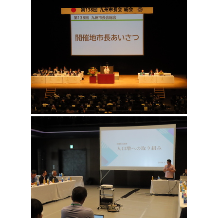
環境・衛生
生涯学習・スポーツ・人権
都市整備
手当・助成
健康・医療
観光なび
スポットを探す
市政情報
中国語（繁体字）
韓国語（한국어）
選挙
外国人の方向け情報
相談・支援・情報
計画・施策
遊ぶ・体験する
グルメ・食べる
中津市について
市役所の紹介
組織案内
買う・おみやげ
四季のイベント・祭り
地方創生・地域活性化
広報・広聴
移住・定住
行政・計画