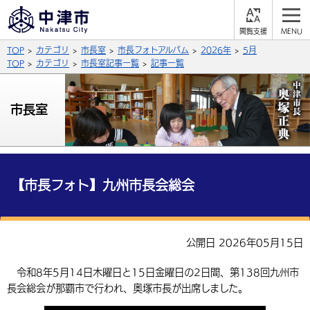
閲
M
覧
E
サイト内検索
文字の大きさ
TOP
カテゴリ
市長室
市長フォトアルバム
2026年
5月
支
N
援
U
TOP
カテゴリ
市長室記事一覧
記事一覧
拡大
標準
縮小
背景色
市長室
公式SNS
黒
青
白
Facebook
X (Twitter)
YouTube
やさしい日本語
総合メニュー
【市長フォト】九州市長会総会
ふりがなをつける
くらしの情報
届出・登録・証明
保険・年金
事業者の方へ
公開日 2026年05月15日
よみあげる
福祉・介護
健康・予防
入札・契約
産業・雇用
子育て・教育
令和8年5月14日木曜日と15日金曜日の2日間、第138回九州市
言語を選択
長会総会が那覇市で行われ、奥塚市長が出席しました。
税金
住宅・インフラ
農林水産業
税金
施設情報
子どもを預ける
観光・移住
英語（English）
中国語（簡体字）