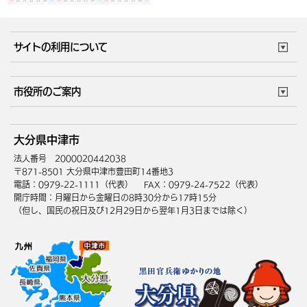
サイトの利用について
このサイトについて
個人情報の取扱い
市役所のご案内
ウェブアクセシビリティ
リンク・著作権
庁舎地図
組織案内
サイトマップ
大分県中津市
中津市へのアクセス
法人番号 2000020442038
〒871-8501 大分県中津市豊田町14番地3
電話：0979-22-1111（代表）
FAX：0979-24-7522（代表）
開庁時間：月曜日から金曜日の8時30分から17時15分
（但し、国民の祝日及び12月29日から翌年1月3日までは除く）