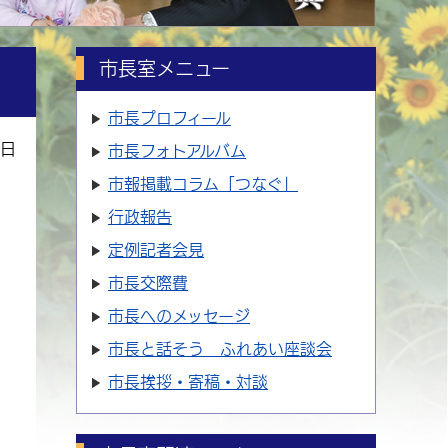
市長室メニュー
市長プロフィール
4日
市長フォトアルバム
市報掲載コラム「つなぐ」
行政報告
定例記者会見
市長交際費
市長へのメッセージ
市長と話そう ふれあい座談会
市長挨拶・寄稿・対談