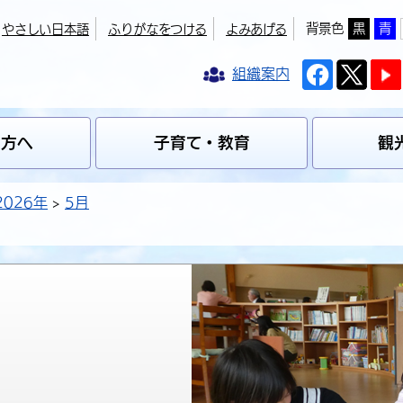
背景色
黒
青
やさしい日本語
ふりがなをつける
よみあげる
組織案内
の方へ
子育て・教育
観
2026年
5月