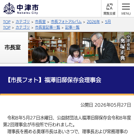
閲
M
覧
E
サイト内検索
文字の大きさ
TOP
カテゴリ
市長室
市長フォトアルバム
2026年
5月
支
N
援
U
TOP
カテゴリ
市長室記事一覧
記事一覧
拡大
標準
縮小
背景色
市長室
公式SNS
黒
青
白
Facebook
X (Twitter)
YouTube
やさしい日本語
総合メニュー
【市長フォト】福澤旧邸保存会理事会
ふりがなをつける
くらしの情報
届出・登録・証明
保険・年金
事業者の方へ
公開日 2026年05月27日
よみあげる
福祉・介護
健康・予防
入札・契約
産業・雇用
子育て・教育
令和8年5月27日水曜日、公益財団法人福澤旧邸保存会令和8年度
言語を選択
第2回理事会が市役所で行われました。
税金
住宅・インフラ
農林水産業
税金
施設情報
子どもを預ける
観光・移住
英語（English）
中国語（簡体字）
理事長を務める奥塚市長はあいさつで、理事長および常務理事の