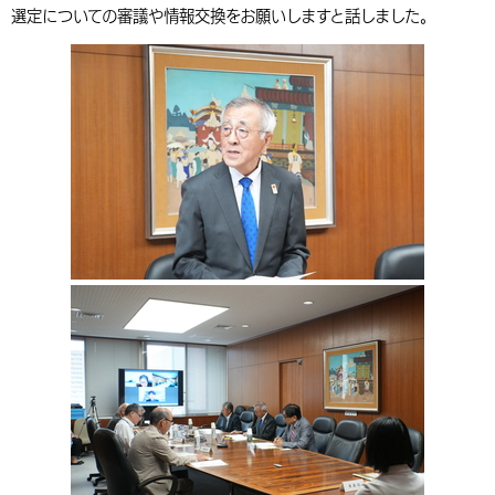
選定についての審議や情報交換をお願いしますと話しました。
環境・衛生
生涯学習・スポーツ・人権
都市整備
手当・助成
健康・医療
観光なび
スポットを探す
市政情報
中国語（繁体字）
韓国語（한국어）
選挙
外国人の方向け情報
相談・支援・情報
計画・施策
遊ぶ・体験する
グルメ・食べる
中津市について
市役所の紹介
組織案内
買う・おみやげ
四季のイベント・祭り
地方創生・地域活性化
広報・広聴
移住・定住
行政・計画