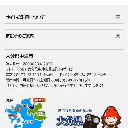
サイトの利用について
このサイトについて
個人情報の取扱い
市役所のご案内
ウェブアクセシビリティ
リンク・著作権
庁舎地図
組織案内
サイトマップ
大分県中津市
中津市へのアクセス
法人番号 2000020442038
〒871-8501 大分県中津市豊田町14番地3
電話：0979-22-1111（代表）
FAX：0979-24-7522（代表）
開庁時間：月曜日から金曜日の8時30分から17時15分
（但し、国民の祝日及び12月29日から翌年1月3日までは除く）