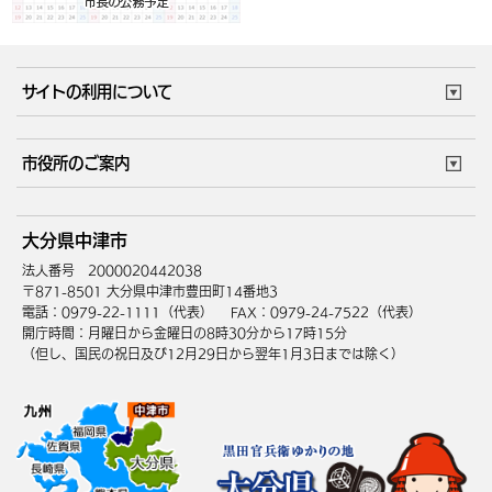
サイトの利用について
このサイトについて
個人情報の取扱い
市役所のご案内
ウェブアクセシビリティ
リンク・著作権
庁舎地図
組織案内
サイトマップ
大分県中津市
中津市へのアクセス
法人番号 2000020442038
〒871-8501 大分県中津市豊田町14番地3
電話：0979-22-1111（代表）
FAX：0979-24-7522（代表）
開庁時間：月曜日から金曜日の8時30分から17時15分
（但し、国民の祝日及び12月29日から翌年1月3日までは除く）