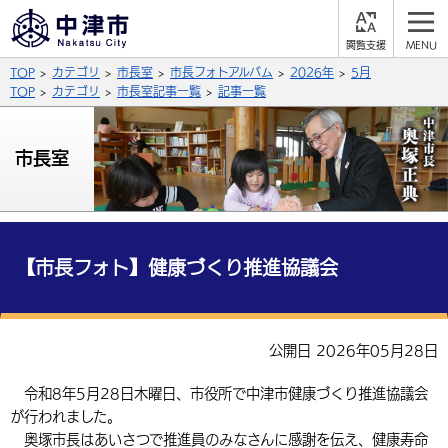
閲
M
覧
E
サイト内検索
文字の大きさ
TOP
カテゴリ
市長室
市長フォトアルバム
2026年
5月
支
N
援
U
TOP
カテゴリ
市長室記事一覧
記事一覧
拡大
標準
縮小
背景色
市長室
公式SNS
黒
青
白
Facebook
X (Twitter)
YouTube
やさしい日本語
総合メニュー
【市長フォト】健康づくり推進協議会
ふりがなをつける
くらしの情報
届出・登録・証明
保険・年金
事業者の方へ
公開日 2026年05月28日
よみあげる
福祉・介護
健康・予防
入札・契約
産業・雇用
子育て・教育
令和8年5月28日木曜日、市役所で中津市健康づくり推進協議会
言語を選択
が行われました。
税金
住宅・インフラ
農林水産業
税金
施設情報
子どもを預ける
観光・移住
英語（English）
中国語（簡体字）
奥塚市長はあいさつで推進員のみなさんに感謝を伝え、健康寿命