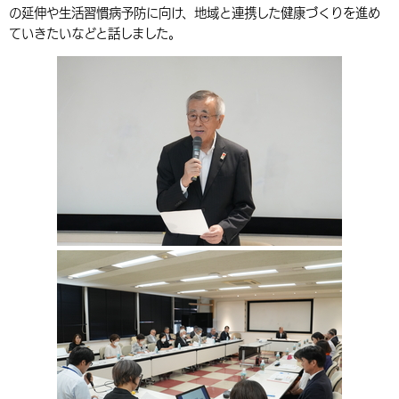
の延伸や生活習慣病予防に向け、地域と連携した健康づくりを進め
環境・衛生
生涯学習・スポーツ・人権
都市整備
手当・助成
健康・医療
観光なび
スポットを探す
市政情報
中国語（繁体字）
韓国語（한국어）
ていきたいなどと話しました。
選挙
外国人の方向け情報
相談・支援・情報
計画・施策
遊ぶ・体験する
グルメ・食べる
中津市について
市役所の紹介
組織案内
買う・おみやげ
四季のイベント・祭り
地方創生・地域活性化
広報・広聴
移住・定住
行政・計画