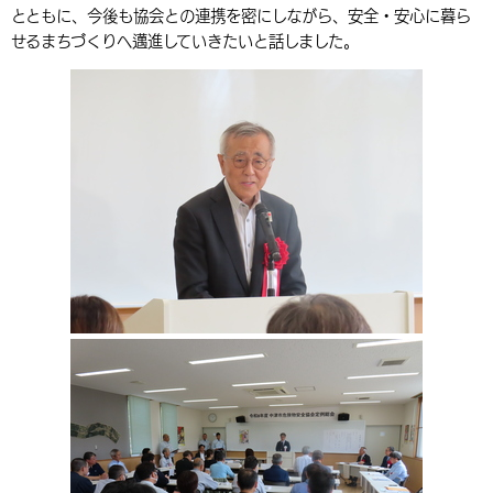
とともに、今後も協会との連携を密にしながら、安全・安心に暮ら
環境・衛生
生涯学習・スポーツ・人権
都市整備
手当・助成
健康・医療
観光なび
スポットを探す
市政情報
中国語（繁体字）
韓国語（한국어）
せるまちづくりへ邁進していきたいと話しました。
選挙
外国人の方向け情報
相談・支援・情報
計画・施策
遊ぶ・体験する
グルメ・食べる
中津市について
市役所の紹介
組織案内
買う・おみやげ
四季のイベント・祭り
地方創生・地域活性化
広報・広聴
移住・定住
行政・計画