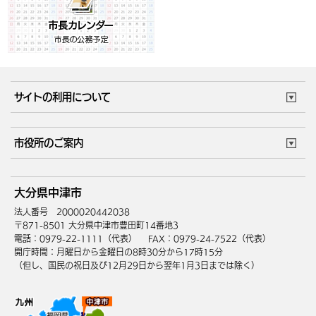
サイトの利用について
このサイトについて
個人情報の取扱い
市役所のご案内
ウェブアクセシビリティ
リンク・著作権
庁舎地図
組織案内
サイトマップ
大分県中津市
中津市へのアクセス
法人番号 2000020442038
〒871-8501 大分県中津市豊田町14番地3
電話：0979-22-1111（代表）
FAX：0979-24-7522（代表）
開庁時間：月曜日から金曜日の8時30分から17時15分
（但し、国民の祝日及び12月29日から翌年1月3日までは除く）