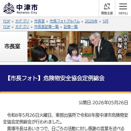
閲
M
覧
E
サイト内検索
文字の大きさ
TOP
カテゴリ
市長室
市長フォトアルバム
2026年
5月
支
N
援
U
TOP
カテゴリ
市長室記事一覧
記事一覧
拡大
標準
縮小
背景色
市長室
公式SNS
黒
青
白
Facebook
X (Twitter)
YouTube
やさしい日本語
総合メニュー
【市長フォト】危険物安全協会定例総会
ふりがなをつける
くらしの情報
届出・登録・証明
保険・年金
事業者の方へ
公開日 2026年05月26日
よみあげる
福祉・介護
健康・予防
入札・契約
産業・雇用
子育て・教育
令和8年5月26日火曜日、東部出張所で令和8年度中津市危険物安
言語を選択
全協会定例総会が行われました。
税金
住宅・インフラ
農林水産業
税金
施設情報
子どもを預ける
観光・移住
英語（English）
中国語（簡体字）
奥塚市長はあいさつで、日ごろの活動に対し感謝の言葉を述べる