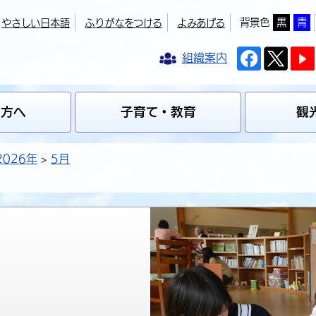
背景色
黒
青
やさしい日本語
ふりがなをつける
よみあげる
組織案内
の方へ
子育て・教育
観
2026年
5月