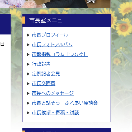
市長室メニュー
市長プロフィール
9日
市長フォトアルバム
市報掲載コラム「つなぐ」
行政報告
定例記者会見
市長交際費
市長へのメッセージ
市長と話そう ふれあい座談会
市長挨拶・寄稿・対談