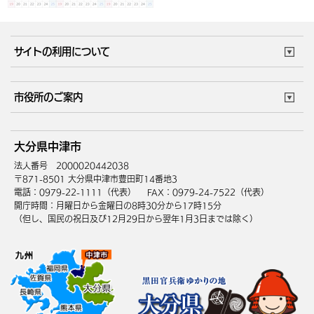
サイトの利用について
このサイトについて
個人情報の取扱い
市役所のご案内
ウェブアクセシビリティ
リンク・著作権
庁舎地図
組織案内
サイトマップ
大分県中津市
中津市へのアクセス
法人番号 2000020442038
〒871-8501 大分県中津市豊田町14番地3
電話：0979-22-1111（代表）
FAX：0979-24-7522（代表）
開庁時間：月曜日から金曜日の8時30分から17時15分
（但し、国民の祝日及び12月29日から翌年1月3日までは除く）