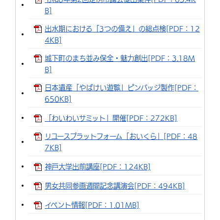
B]
環境・衛生
生涯学習・スポーツ・人権
都市整備
手当・助成
健康・医療
観光なび
スポットを探す
市政情報
中国語（繁体字）
韓国語（한국어）
出水期における「3つの備え」の総点検[PDF：12
選挙
外国人の方向け情報
相談・支援・情報
計画・施策
遊ぶ・体験する
グルメ・食べる
中津市について
市役所の紹介
4KB]
組織案内
買う・おみやげ
四季のイベント・祭り
地方創生・地域活性化
広報・広聴
城下町のまち並み保全・魅力創出[PDF：3.18M
B]
移住・定住
行政・計画
日本遺産「やばけい遊覧」ピンバッジ製作[PDF：
650KB]
「わいわいサミット」開催[PDF：272KB]
リユースプラットフォーム「おいくら」[PDF：48
7KB]
神戸大学出前講座[PDF：124KB]
男女共同参画週間記念講演会[PDF：494KB]
イベント情報[PDF：1.01MB]