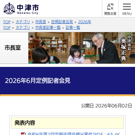
閲
M
覧
E
サイト内検索
文字の大きさ
TOP
カテゴリ
市長室
定例記者会見
2026年
支
N
援
U
TOP
カテゴリ
市長室記事一覧
記事一覧
拡大
標準
縮小
背景色
市長室
公式SNS
黒
青
白
Facebook
X (Twitter)
YouTube
やさしい日本語
総合メニュー
2026年6月定例記者会見
ふりがなをつける
くらしの情報
届出・登録・証明
保険・年金
事業者の方へ
公開日 2026年06月02日
よみあげる
福祉・介護
健康・予防
入札・契約
産業・雇用
子育て・教育
言語を選択
発表内容
税金
住宅・インフラ
農林水産業
税金
施設情報
子どもを預ける
観光・移住
英語（English）
中国語（簡体字）
令和8年第2回定例市議会提出案件[PDF：65.4K