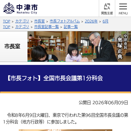
閲
M
覧
E
サイト内検索
文字の大きさ
TOP
カテゴリ
市長室
市長フォトアルバム
2026年
6月
支
N
援
U
TOP
カテゴリ
市長室記事一覧
記事一覧
拡大
標準
縮小
背景色
市長室
公式SNS
黒
青
白
Facebook
X (Twitter)
YouTube
やさしい日本語
総合メニュー
【市長フォト】全国市長会議第1分科会
ふりがなをつける
くらしの情報
届出・登録・証明
保険・年金
事業者の方へ
公開日 2026年06月09日
よみあげる
福祉・介護
健康・予防
入札・契約
産業・雇用
子育て・教育
令和8年6月9日火曜日、東京で行われた第96回全国市長会議の第
言語を選択
1分科会（地方行政等）に参加しました。
税金
住宅・インフラ
農林水産業
税金
施設情報
子どもを預ける
観光・移住
英語（English）
中国語（簡体字）