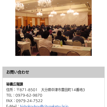
環境・衛生
生涯学習・スポーツ・人権
都市整備
手当・助成
健康・医療
観光なび
スポットを探す
市政情報
中国語（繁体字）
韓国語（한국어）
選挙
外国人の方向け情報
相談・支援・情報
計画・施策
遊ぶ・体験する
グルメ・食べる
中津市について
市役所の紹介
組織案内
買う・おみやげ
四季のイベント・祭り
地方創生・地域活性化
広報・広聴
移住・定住
行政・計画
お問い合わせ
秘書広報課
住所：
〒871-8501 大分県中津市豊田町14番地3
TEL：
0979-62-9870
FAX：
0979-24-7522
E-Mail：
hishokouhou@city.nakatsu.lg.jp