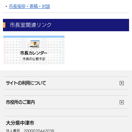
市長挨拶・寄稿・対談
市長室関連リンク
サイトの利用について
このサイトについて
個人情報の取扱い
市役所のご案内
ウェブアクセシビリティ
リンク・著作権
庁舎地図
組織案内
サイトマップ
大分県中津市
中津市へのアクセス
法人番号 2000020442038