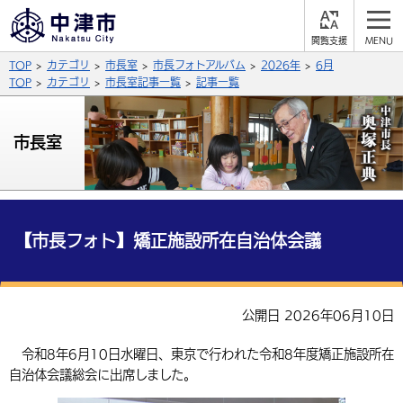
閲
M
覧
E
サイト内検索
文字の大きさ
TOP
カテゴリ
市長室
市長フォトアルバム
2026年
6月
支
N
援
U
TOP
カテゴリ
市長室記事一覧
記事一覧
拡大
標準
縮小
背景色
市長室
公式SNS
黒
青
白
Facebook
X (Twitter)
YouTube
やさしい日本語
総合メニュー
【市長フォト】矯正施設所在自治体会議
ふりがなをつける
くらしの情報
届出・登録・証明
保険・年金
事業者の方へ
公開日 2026年06月10日
よみあげる
福祉・介護
健康・予防
入札・契約
産業・雇用
子育て・教育
令和8年6月10日水曜日、東京で行われた令和8年度矯正施設所在
言語を選択
自治体会議総会に出席しました。
税金
住宅・インフラ
農林水産業
税金
施設情報
子どもを預ける
観光・移住
英語（English）
中国語（簡体字）