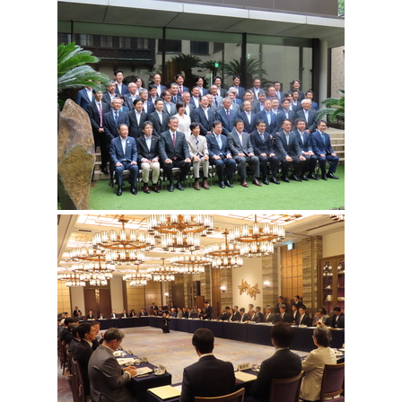
環境・衛生
生涯学習・スポーツ・人権
都市整備
手当・助成
健康・医療
観光なび
スポットを探す
市政情報
中国語（繁体字）
韓国語（한국어）
選挙
外国人の方向け情報
相談・支援・情報
計画・施策
遊ぶ・体験する
グルメ・食べる
中津市について
市役所の紹介
組織案内
買う・おみやげ
四季のイベント・祭り
地方創生・地域活性化
広報・広聴
移住・定住
行政・計画