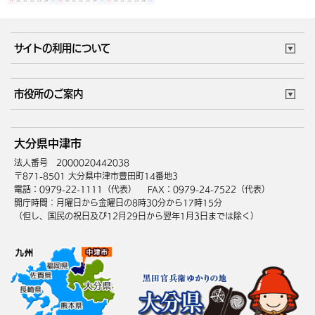
サイトの利用について
このサイトについて
個人情報の取扱い
市役所のご案内
ウェブアクセシビリティ
リンク・著作権
庁舎地図
組織案内
サイトマップ
大分県中津市
中津市へのアクセス
法人番号 2000020442038
〒871-8501 大分県中津市豊田町14番地3
電話：0979-22-1111（代表）
FAX：0979-24-7522（代表）
開庁時間：月曜日から金曜日の8時30分から17時15分
（但し、国民の祝日及び12月29日から翌年1月3日までは除く）