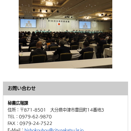
環境・衛生
生涯学習・スポーツ・人権
都市整備
手当・助成
健康・医療
観光なび
スポットを探す
市政情報
中国語（繁体字）
韓国語（한국어）
選挙
外国人の方向け情報
相談・支援・情報
計画・施策
遊ぶ・体験する
グルメ・食べる
中津市について
市役所の紹介
組織案内
買う・おみやげ
四季のイベント・祭り
地方創生・地域活性化
広報・広聴
移住・定住
行政・計画
お問い合わせ
秘書広報課
住所：
〒871-8501 大分県中津市豊田町14番地3
TEL：
0979-62-9870
FAX：
0979-24-7522
E-Mail：
hishokouhou@city.nakatsu.lg.jp