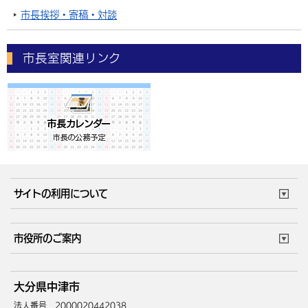
市長挨拶・寄稿・対談
市長室関連リンク
サイトの利用について
このサイトについて
個人情報の取扱い
市役所のご案内
ウェブアクセシビリティ
リンク・著作権
庁舎地図
組織案内
サイトマップ
大分県中津市
中津市へのアクセス
法人番号 2000020442038