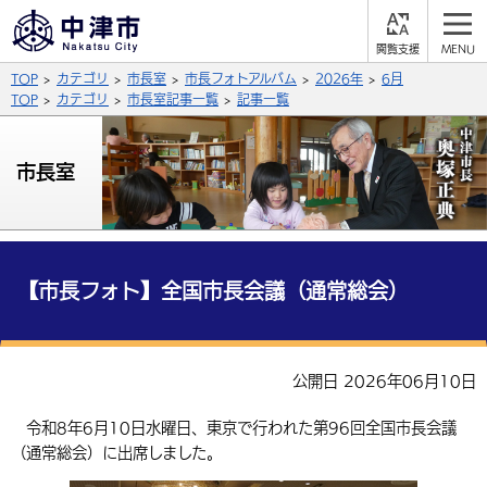
閲
M
覧
E
サイト内検索
文字の大きさ
TOP
カテゴリ
市長室
市長フォトアルバム
2026年
6月
支
N
援
U
TOP
カテゴリ
市長室記事一覧
記事一覧
拡大
標準
縮小
背景色
市長室
公式SNS
黒
青
白
Facebook
X (Twitter)
YouTube
やさしい日本語
総合メニュー
【市長フォト】全国市長会議（通常総会）
ふりがなをつける
くらしの情報
届出・登録・証明
保険・年金
事業者の方へ
公開日 2026年06月10日
よみあげる
福祉・介護
健康・予防
入札・契約
産業・雇用
子育て・教育
令和8年6月10日水曜日、東京で行われた第96回全国市長会議
言語を選択
（通常総会）に出席しました。
税金
住宅・インフラ
農林水産業
税金
施設情報
子どもを預ける
観光・移住
英語（English）
中国語（簡体字）