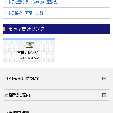
市長と話そう ふれあい座談会
市長挨拶・寄稿・対談
市長室関連リンク
サイトの利用について
このサイトについて
個人情報の取扱い
市役所のご案内
ウェブアクセシビリティ
リンク・著作権
庁舎地図
組織案内
サイトマップ
大分県中津市