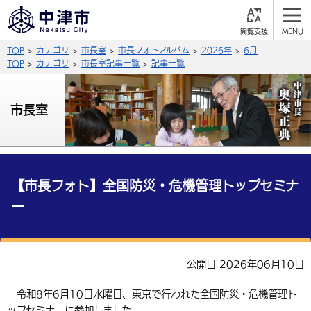
閲
M
覧
E
サイト内検索
文字の大きさ
TOP
カテゴリ
市長室
市長フォトアルバム
2026年
6月
支
N
援
U
TOP
カテゴリ
市長室記事一覧
記事一覧
拡大
標準
縮小
背景色
市長室
公式SNS
黒
青
白
Facebook
X (Twitter)
YouTube
やさしい日本語
総合メニュー
【市長フォト】全国防災・危機管理トップセミナ
ー
ふりがなをつける
くらしの情報
届出・登録・証明
保険・年金
事業者の方へ
よみあげる
公開日 2026年06月10日
福祉・介護
健康・予防
入札・契約
産業・雇用
子育て・教育
言語を選択
令和8年6月10日水曜日、東京で行われた全国防災・危機管理ト
税金
住宅・インフラ
農林水産業
税金
施設情報
子どもを預ける
観光・移住
英語（English）
中国語（簡体字）
ップセミナーに参加しました。