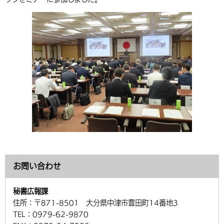
環境・衛生
生涯学習・スポーツ・人権
都市整備
手当・助成
健康・医療
観光なび
スポットを探す
市政情報
中国語（繁体字）
韓国語（한국어）
選挙
外国人の方向け情報
相談・支援・情報
計画・施策
遊ぶ・体験する
グルメ・食べる
中津市について
市役所の紹介
組織案内
買う・おみやげ
四季のイベント・祭り
地方創生・地域活性化
広報・広聴
移住・定住
行政・計画
お問い合わせ
秘書広報課
住所：
〒871-8501 大分県中津市豊田町14番地3
TEL：
0979-62-9870