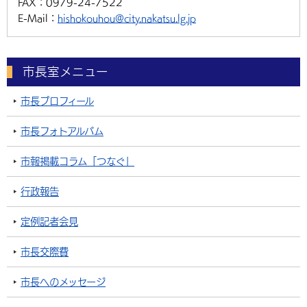
FAX：
0979-24-7522
E-Mail：
hishokouhou@city.nakatsu.lg.jp
市長室メニュー
市長プロフィール
市長フォトアルバム
市報掲載コラム「つなぐ」
行政報告
定例記者会見
市長交際費
市長へのメッセージ