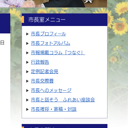
市長室メニュー
市長プロフィール
4日
市長フォトアルバム
市報掲載コラム「つなぐ」
行政報告
定例記者会見
市長交際費
市長へのメッセージ
市長と話そう ふれあい座談会
市長挨拶・寄稿・対談