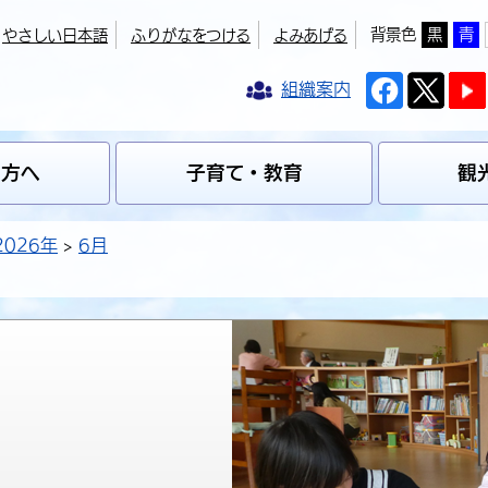
背景色
黒
青
やさしい日本語
ふりがなをつける
よみあげる
組織案内
の方へ
子育て・教育
観
2026年
6月