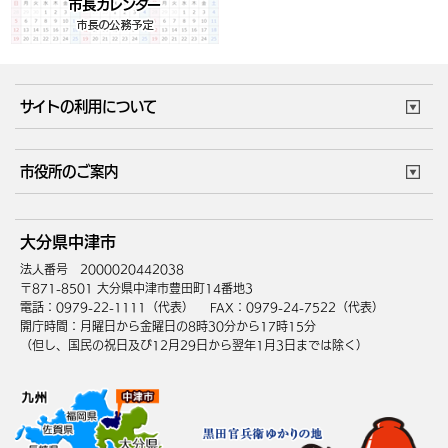
サイトの利用について
このサイトについて
個人情報の取扱い
市役所のご案内
ウェブアクセシビリティ
リンク・著作権
庁舎地図
組織案内
サイトマップ
大分県中津市
中津市へのアクセス
法人番号 2000020442038
〒871-8501 大分県中津市豊田町14番地3
電話：0979-22-1111（代表）
FAX：0979-24-7522（代表）
開庁時間：月曜日から金曜日の8時30分から17時15分
（但し、国民の祝日及び12月29日から翌年1月3日までは除く）