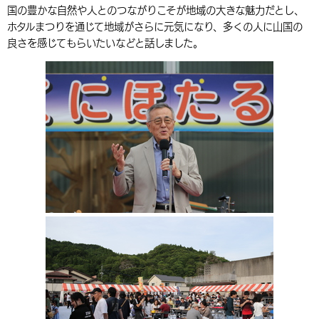
国の豊かな自然や人とのつながりこそが地域の大きな魅力だとし、
環境・衛生
生涯学習・スポーツ・人権
都市整備
手当・助成
健康・医療
観光なび
スポットを探す
市政情報
中国語（繁体字）
韓国語（한국어）
ホタルまつりを通じて地域がさらに元気になり、多くの人に山国の
良さを感じてもらいたいなどと話しました。
選挙
外国人の方向け情報
相談・支援・情報
計画・施策
遊ぶ・体験する
グルメ・食べる
中津市について
市役所の紹介
組織案内
買う・おみやげ
四季のイベント・祭り
地方創生・地域活性化
広報・広聴
移住・定住
行政・計画