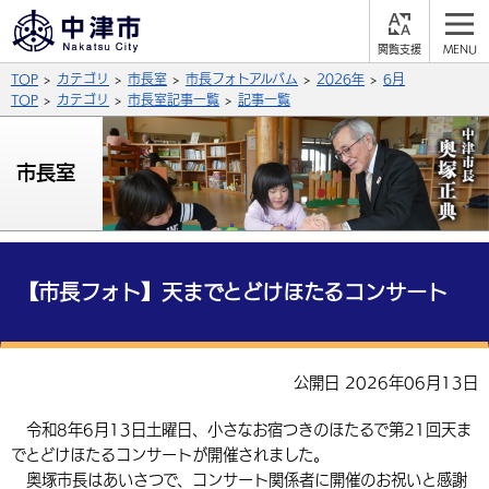
閲
M
覧
E
サイト内検索
文字の大きさ
TOP
カテゴリ
市長室
市長フォトアルバム
2026年
6月
支
N
援
U
TOP
カテゴリ
市長室記事一覧
記事一覧
拡大
標準
縮小
背景色
市長室
公式SNS
黒
青
白
Facebook
X (Twitter)
YouTube
やさしい日本語
総合メニュー
【市長フォト】天までとどけほたるコンサート
ふりがなをつける
くらしの情報
届出・登録・証明
保険・年金
事業者の方へ
公開日 2026年06月13日
よみあげる
福祉・介護
健康・予防
入札・契約
産業・雇用
子育て・教育
令和8年6月13日土曜日、小さなお宿つきのほたるで第21回天ま
言語を選択
でとどけほたるコンサートが開催されました。
税金
住宅・インフラ
農林水産業
税金
施設情報
子どもを預ける
観光・移住
英語（English）
中国語（簡体字）
奥塚市長はあいさつで、コンサート関係者に開催のお祝いと感謝