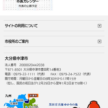
サイトの利用について
このサイトについて
個人情報の取扱い
市役所のご案内
ウェブアクセシビリティ
リンク・著作権
庁舎地図
組織案内
サイトマップ
大分県中津市
中津市へのアクセス
法人番号 2000020442038
〒871-8501 大分県中津市豊田町14番地3
電話：0979-22-1111（代表）
FAX：0979-24-7522（代表）
開庁時間：月曜日から金曜日の8時30分から17時15分
（但し、国民の祝日及び12月29日から翌年1月3日までは除く）