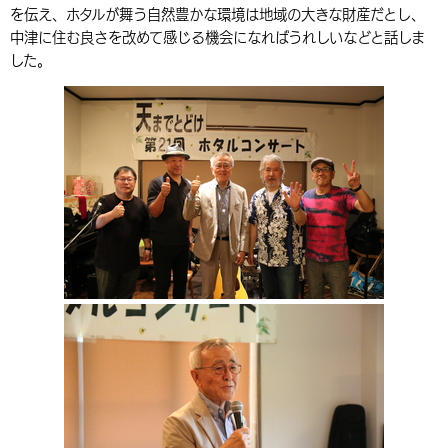
を伝え、ホタルが舞う自然豊かな環境は地域の大きな財産だとし、
環境・衛生
生涯学習・スポーツ・人権
都市整備
手当・助成
健康・医療
観光なび
スポットを探す
市政情報
中国語（繁体字）
韓国語（한국어）
中津に住む良さを改めて感じる機会になればうれしいなどと話しま
した。
選挙
外国人の方向け情報
相談・支援・情報
計画・施策
遊ぶ・体験する
グルメ・食べる
中津市について
市役所の紹介
組織案内
買う・おみやげ
四季のイベント・祭り
地方創生・地域活性化
広報・広聴
移住・定住
行政・計画