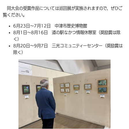
環境・衛生
生涯学習・スポーツ・人権
都市整備
手当・助成
健康・医療
同大会の受賞作品については巡回展が実施されますので、ぜひご
観光なび
スポットを探す
市政情報
中国語（繁体字）
韓国語（한국어）
覧ください。
選挙
外国人の方向け情報
相談・支援・情報
計画・施策
遊ぶ・体験する
グルメ・食べる
中津市について
市役所の紹介
6月23日～7月12日 中津市歴史博物館
組織案内
8月1日～8月16日 道の駅なかつ情報休憩室（奨励賞は除
買う・おみやげ
四季のイベント・祭り
地方創生・地域活性化
広報・広聴
く）
移住・定住
行政・計画
8月20日～9月7日 三光コミュニティーセンター（奨励賞は
除く）