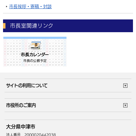
市長挨拶・寄稿・対談
市長室関連リンク
サイトの利用について
このサイトについて
個人情報の取扱い
市役所のご案内
ウェブアクセシビリティ
リンク・著作権
庁舎地図
組織案内
サイトマップ
大分県中津市
中津市へのアクセス
法人番号 2000020442038