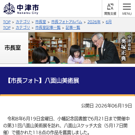
閲
M
覧
E
サイト内検索
文字の大きさ
TOP
カテゴリ
市長室
市長フォトアルバム
2026年
6月
支
N
援
U
TOP
カテゴリ
市長室記事一覧
記事一覧
拡大
標準
縮小
背景色
市長室
公式SNS
黒
青
白
Facebook
X (Twitter)
YouTube
やさしい日本語
総合メニュー
【市長フォト】八面山美術展
ふりがなをつける
くらしの情報
届出・登録・証明
保険・年金
事業者の方へ
公開日 2026年06月19日
よみあげる
福祉・介護
健康・予防
入札・契約
産業・雇用
子育て・教育
令和8年6月19日金曜日、小幡記念図書館で6月21日まで開催中
言語を選択
の第31回八面山美術展を訪れ、八面山スケッチ大会（5月17日開
税金
住宅・インフラ
農林水産業
税金
施設情報
子どもを預ける
観光・移住
英語（English）
中国語（簡体字）
催）で描かれた118点の作品を鑑賞しました。