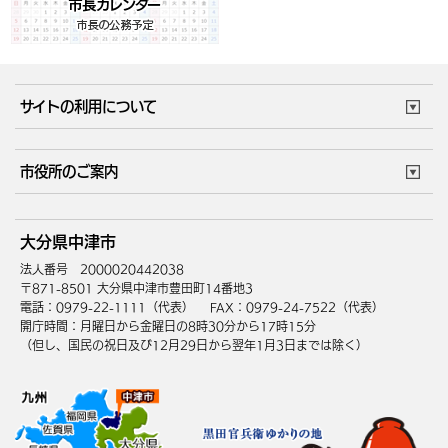
サイトの利用について
このサイトについて
個人情報の取扱い
市役所のご案内
ウェブアクセシビリティ
リンク・著作権
庁舎地図
組織案内
サイトマップ
大分県中津市
中津市へのアクセス
法人番号 2000020442038
〒871-8501 大分県中津市豊田町14番地3
電話：0979-22-1111（代表）
FAX：0979-24-7522（代表）
開庁時間：月曜日から金曜日の8時30分から17時15分
（但し、国民の祝日及び12月29日から翌年1月3日までは除く）