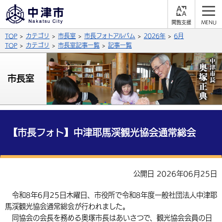
閲
M
覧
E
サイト内検索
文字の大きさ
TOP
カテゴリ
市長室
市長フォトアルバム
2026年
6月
支
N
援
U
TOP
カテゴリ
市長室記事一覧
記事一覧
拡大
標準
縮小
背景色
市長室
公式SNS
黒
青
白
Facebook
X (Twitter)
YouTube
やさしい日本語
総合メニュー
【市長フォト】中津耶馬渓観光協会通常総会
ふりがなをつける
くらしの情報
届出・登録・証明
保険・年金
事業者の方へ
公開日 2026年06月25日
よみあげる
福祉・介護
健康・予防
入札・契約
産業・雇用
子育て・教育
令和8年6月25日木曜日、市役所で令和8年度一般社団法人中津耶
言語を選択
馬渓観光協会通常総会が行われました。
税金
住宅・インフラ
農林水産業
税金
施設情報
子どもを預ける
観光・移住
英語（English）
中国語（簡体字）
同協会の会長を務める奥塚市長はあいさつで、観光協会会員の日