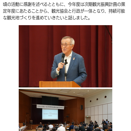
頃の活動に感謝を述べるとともに、今年度は次期観光振興計画の策
環境・衛生
生涯学習・スポーツ・人権
都市整備
手当・助成
健康・医療
観光なび
スポットを探す
市政情報
中国語（繁体字）
韓国語（한국어）
定年度にあたることから、観光協会と行政が一体となり、持続可能
な観光地づくりを進めていきたいと話しました。
選挙
外国人の方向け情報
相談・支援・情報
計画・施策
遊ぶ・体験する
グルメ・食べる
中津市について
市役所の紹介
組織案内
買う・おみやげ
四季のイベント・祭り
地方創生・地域活性化
広報・広聴
移住・定住
行政・計画