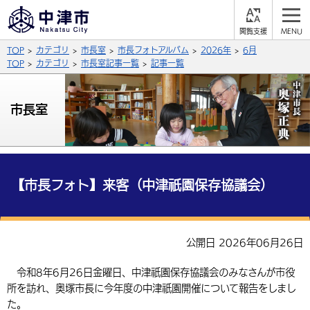
閲
M
覧
E
サイト内検索
文字の大きさ
TOP
カテゴリ
市長室
市長フォトアルバム
2026年
6月
支
N
援
U
TOP
カテゴリ
市長室記事一覧
記事一覧
拡大
標準
縮小
背景色
市長室
公式SNS
黒
青
白
Facebook
X (Twitter)
YouTube
やさしい日本語
総合メニュー
【市長フォト】来客（中津祇園保存協議会）
ふりがなをつける
くらしの情報
届出・登録・証明
保険・年金
事業者の方へ
公開日 2026年06月26日
よみあげる
福祉・介護
健康・予防
入札・契約
産業・雇用
子育て・教育
令和8年6月26日金曜日、中津祇園保存協議会のみなさんが市役
言語を選択
所を訪れ、奥塚市長に今年度の中津祇園開催について報告をしまし
税金
住宅・インフラ
農林水産業
税金
施設情報
子どもを預ける
観光・移住
英語（English）
中国語（簡体字）
た。