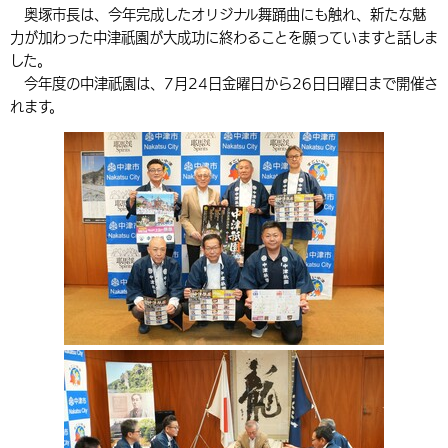
奥塚市長は、今年完成したオリジナル舞踊曲にも触れ、新たな魅
環境・衛生
生涯学習・スポーツ・人権
都市整備
手当・助成
健康・医療
観光なび
スポットを探す
市政情報
中国語（繁体字）
韓国語（한국어）
力が加わった中津祇園が大成功に終わることを願っていますと話しま
した。
選挙
外国人の方向け情報
相談・支援・情報
計画・施策
遊ぶ・体験する
グルメ・食べる
中津市について
市役所の紹介
今年度の中津祇園は、7月24日金曜日から26日日曜日まで開催さ
組織案内
れます。
買う・おみやげ
四季のイベント・祭り
地方創生・地域活性化
広報・広聴
移住・定住
行政・計画