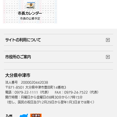
サイトの利用について
このサイトについて
個人情報の取扱い
市役所のご案内
ウェブアクセシビリティ
リンク・著作権
庁舎地図
組織案内
サイトマップ
大分県中津市
中津市へのアクセス
法人番号 2000020442038
〒871-8501 大分県中津市豊田町14番地3
電話：0979-22-1111（代表）
FAX：0979-24-7522（代表）
開庁時間：月曜日から金曜日の8時30分から17時15分
（但し、国民の祝日及び12月29日から翌年1月3日までは除く）