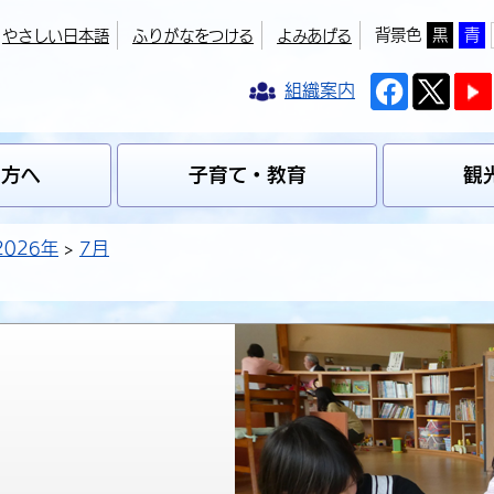
背景色
黒
青
やさしい日本語
ふりがなをつける
よみあげる
組織案内
の方へ
子育て・教育
観
2026年
7月