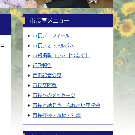
市長室メニュー
市長プロフィール
8日
市長フォトアルバム
市報掲載コラム「つなぐ」
行政報告
定例記者会見
市長交際費
市長へのメッセージ
市長と話そう ふれあい座談会
市長挨拶・寄稿・対談