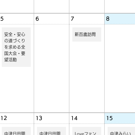
5
6
7
8
安全・安心
新百歳訪問
の道づくり
を求める全
国大会・要
望活動
12
13
14
15
中津日田間
中津日田間
Loveファン
中津みらい