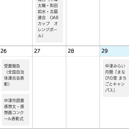
太陽・和田
如水・北扇
連合 OAB
カップ オ
レンジボー
ル）
26
27
28
29
受賞報告
中津みらい
（全国自治
月間「まな
体連合会表
びの里 まち
彰）
ごとキャン
パス」
中津市読書
感想文・感
想画コンク
ール表彰式