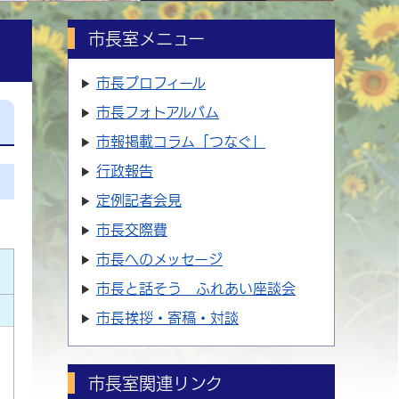
市長室メニュー
市長プロフィール
市長フォトアルバム
市報掲載コラム「つなぐ」
行政報告
定例記者会見
市長交際費
市長へのメッセージ
市長と話そう ふれあい座談会
市長挨拶・寄稿・対談
市長室関連リンク