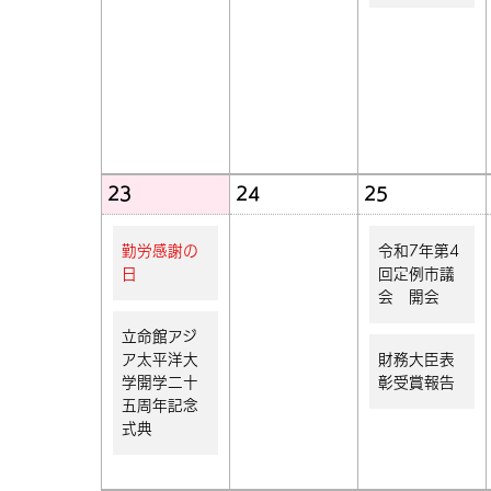
23
24
25
勤労感謝の
令和7年第4
日
回定例市議
会 開会
立命館アジ
ア太平洋大
財務大臣表
学開学二十
彰受賞報告
五周年記念
式典