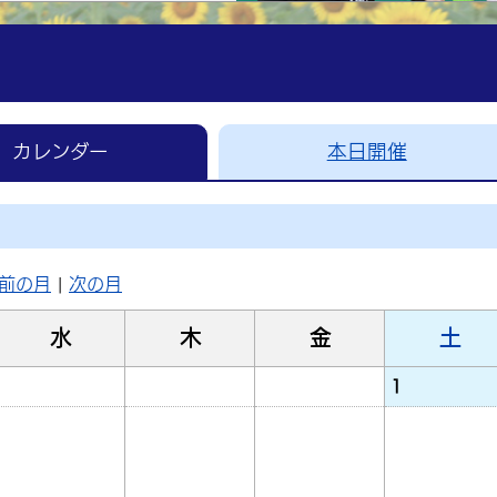
カレンダー
本日開催
前の月
|
次の月
水
木
金
土
1