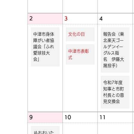
2
3
4
中津市身体
文化の日
報告会（東
障がい者協
北楽天ゴー
議会「ふれ
ルデンイー
中津市表彰
愛球技大
グルス指
式
会」
名 伊藤大
晟投手）
令和7年度
知事と市町
村長との意
見交換会
9
10
11
JAおおいた