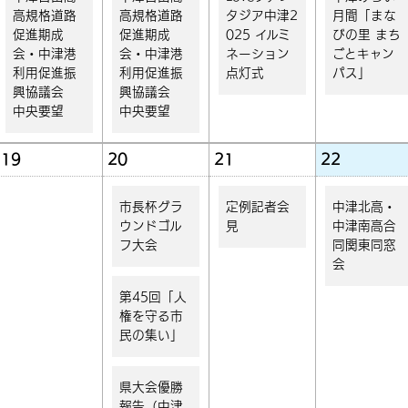
高規格道路
高規格道路
タジア中津2
月間「まな
促進期成
促進期成
025 イルミ
びの里 まち
会・中津港
会・中津港
ネーション
ごとキャン
利用促進振
利用促進振
点灯式
パス」
興協議会
興協議会
中央要望
中央要望
19
20
21
22
市長杯グラ
定例記者会
中津北高・
ウンドゴル
見
中津南高合
フ大会
同関東同窓
会
第45回「人
権を守る市
民の集い」
県大会優勝
報告（中津