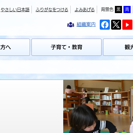
背景色
黒
青
やさしい日本語
ふりがなをつける
よみあげる
組織案内
の方へ
子育て・教育
観