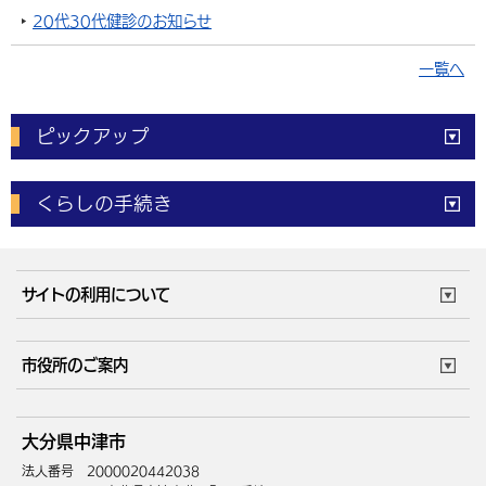
20代30代健診のお知らせ
一覧へ
ピックアップ
電子申請
窓口の
混雑状況
くらしの手続き
体育施設
予約状況
ご意見・ご要望
妊娠・出産
子育て・教育
市役所で働く
公共交通時刻表
サイトの利用について
成人・仕事
結婚・離婚
ごみカレンダー
施設マップ
住まい・引越
ごみ・環境
このサイトについて
個人情報の取扱い
市役所のご案内
健康・医療
障がい・福祉
ウェブアクセシビリティ
リンク・著作権
庁舎地図
組織案内
サイトマップ
大分県中津市
高齢・介護
死亡・相続
中津市へのアクセス
法人番号 2000020442038