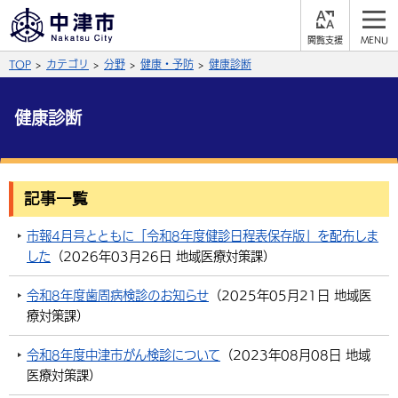
閲
M
覧
E
サイト内検索
文字の大きさ
TOP
カテゴリ
分野
健康・予防
健康診断
支
N
援
U
拡大
標準
縮小
健康診断
背景色
公式SNS
黒
青
白
Facebook
X (Twitter)
YouTube
記事一覧
やさしい日本語
総合メニュー
市報4月号とともに「令和8年度健診日程表保存版」を配布しま
した
（
2026年03月26日
地域医療対策課
）
ふりがなをつける
くらしの情報
令和8年度歯周病検診のお知らせ
（
2025年05月21日
地域医
届出・登録・証明
保険・年金
事業者の方へ
療対策課
）
よみあげる
福祉・介護
健康・予防
入札・契約
産業・雇用
子育て・教育
令和8年度中津市がん検診について
（
2023年08月08日
地域
言語を選択
医療対策課
）
税金
住宅・インフラ
農林水産業
税金
施設情報
子どもを預ける
観光・移住
英語（English）
中国語（簡体字）