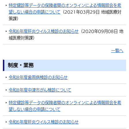
特定健診等データの保険者間のオンラインによる情報照会を希
環境・衛生
生涯学習・スポーツ・人権
都市整備
手当・助成
健康・医療
観光なび
スポットを探す
市政情報
中国語（繁体字）
韓国語（한국어）
望しない場合の申請について
（
2021年03月29日
地域医療対
策課
）
選挙
外国人の方向け情報
相談・支援・情報
計画・施策
遊ぶ・体験する
グルメ・食べる
中津市について
市役所の紹介
組織案内
令和6年度肝炎ウイルス検診のお知らせ
（
2020年09月08日
地
買う・おみやげ
四季のイベント・祭り
地方創生・地域活性化
広報・広聴
域医療対策課
）
移住・定住
行政・計画
一覧へ
制度・業務
令和8年度歯周病検診のお知らせ
令和8年度中津市がん検診について
特定健診等データの保険者間のオンラインによる情報照会を希
望しない場合の申請について
令和6年度肝炎ウイルス検診のお知らせ