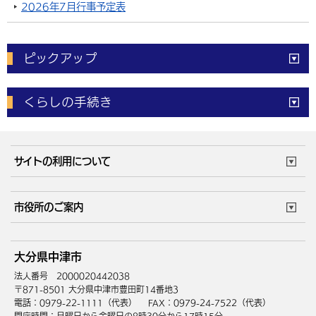
2026年7月行事予定表
環境・衛生
生涯学習・スポーツ・人権
都市整備
手当・助成
健康・医療
観光なび
スポットを探す
市政情報
中国語（繁体字）
韓国語（한국어）
選挙
外国人の方向け情報
相談・支援・情報
計画・施策
遊ぶ・体験する
グルメ・食べる
中津市について
市役所の紹介
ピックアップ
組織案内
買う・おみやげ
四季のイベント・祭り
地方創生・地域活性化
広報・広聴
電子申請
窓口の
混雑状況
くらしの手続き
移住・定住
行政・計画
体育施設
予約状況
ご意見・ご要望
妊娠・出産
子育て・教育
市役所で働く
公共交通時刻表
サイトの利用について
成人・仕事
結婚・離婚
ごみカレンダー
施設マップ
住まい・引越
ごみ・環境
このサイトについて
個人情報の取扱い
市役所のご案内
健康・医療
障がい・福祉
ウェブアクセシビリティ
リンク・著作権
庁舎地図
組織案内
サイトマップ
大分県中津市
高齢・介護
死亡・相続
中津市へのアクセス
法人番号 2000020442038
〒871-8501 大分県中津市豊田町14番地3
電話：0979-22-1111（代表）
FAX：0979-24-7522（代表）
開庁時間：月曜日から金曜日の8時30分から17時15分