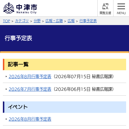
閲
M
覧
E
サイト内検索
文字の大きさ
TOP
カテゴリ
分野
広報・広聴
広報
行事予定表
支
N
援
U
拡大
標準
縮小
行事予定表
背景色
公式SNS
黒
青
白
Facebook
X (Twitter)
YouTube
記事一覧
やさしい日本語
総合メニュー
2026年8月行事予定表
（
2026年07月15日
秘書広報課
）
ふりがなをつける
くらしの情報
2026年7月行事予定表
（
2026年06月15日
秘書広報課
）
届出・登録・証明
保険・年金
事業者の方へ
よみあげる
イベント
福祉・介護
健康・予防
入札・契約
産業・雇用
子育て・教育
言語を選択
2026年8月行事予定表
税金
住宅・インフラ
農林水産業
税金
施設情報
子どもを預ける
観光・移住
英語（English）
中国語（簡体字）