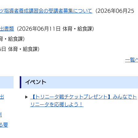
ーツ指導者養成講習会の受講者募集について
（
2026年06月25
出書類
（
2026年06月11日
体育・給食課
）
育・給食課
）
6日
体育・給食課
）
一覧
イベント
出
【トリニータ戦チケットプレゼント】みんなでト
リニータを応援しよう！
則
る要