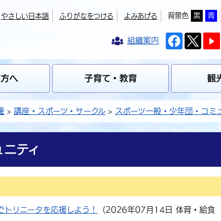
背景色
黒
青
やさしい日本語
ふりがなをつける
よみあげる
組織案内
の方へ
子育て・教育
観
権
講座・スポーツ・サークル
スポーツ一般・少年団・コミ
ュニティ
でトリニータを応援しよう！
（
2026年07月14日
体育・給食