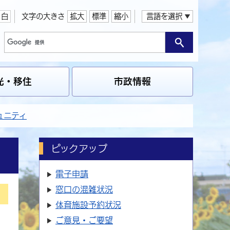
白
文字の大きさ
拡大
標準
縮小
言語を選択
光・移住
市政情報
ュニティ
ピックアップ
電子申請
窓口の
混雑状況
体育施設
予約状況
ご意見・ご要望