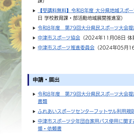
課
）
【受講料無料】令和8年度 大分県地域スポ
日
学校教育課・部活動地域展開推進室
）
令和8年度 第79回大分県民スポーツ大会提
中津市スポーツ協会
（
2024年11月08日
体
中津市スポーツ推進委員会
（
2024年05月1
申請・届出
令和8年度 第79回大分県民スポーツ大会提
書類
ふれあいスポーツセンターフットサル利用規
中津市スポーツ少年団自家用バス使用に関す
領・依頼書