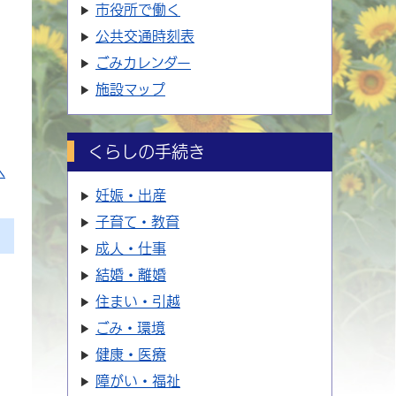
市役所で働く
公共交通時刻表
ごみカレンダー
施設マップ
くらしの手続き
へ
妊娠・出産
子育て・教育
成人・仕事
結婚・離婚
住まい・引越
ごみ・環境
健康・医療
障がい・福祉