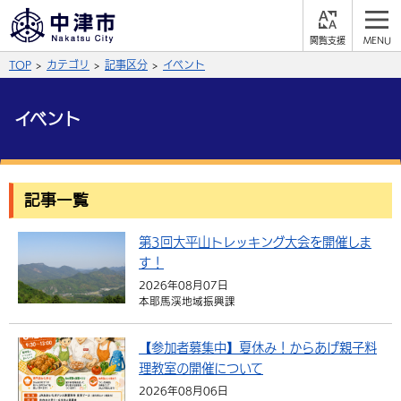
閲
M
覧
E
サイト内検索
文字の大きさ
TOP
カテゴリ
記事区分
イベント
支
N
援
U
拡大
標準
縮小
イベント
背景色
公式SNS
黒
青
白
Facebook
X (Twitter)
YouTube
記事一覧
やさしい日本語
総合メニュー
第3回大平山トレッキング大会を開催しま
す！
ふりがなをつける
くらしの情報
2026年08月07日
本耶馬渓地域振興課
届出・登録・証明
保険・年金
事業者の方へ
よみあげる
福祉・介護
健康・予防
【参加者募集中】夏休み！からあげ親子料
入札・契約
産業・雇用
子育て・教育
言語を選択
理教室の開催について
税金
住宅・インフラ
農林水産業
税金
施設情報
子どもを預ける
観光・移住
2026年08月06日
英語（English）
中国語（簡体字）