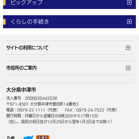
ピックアップ
電子申請
窓口の
混雑状況
くらしの手続き
体育施設
予約状況
ご意見・ご要望
妊娠・出産
子育て・教育
市役所で働く
公共交通時刻表
サイトの利用について
成人・仕事
結婚・離婚
ごみカレンダー
施設マップ
住まい・引越
ごみ・環境
このサイトについて
個人情報の取扱い
市役所のご案内
健康・医療
障がい・福祉
ウェブアクセシビリティ
リンク・著作権
庁舎地図
組織案内
サイトマップ
大分県中津市
高齢・介護
死亡・相続
中津市へのアクセス
法人番号 2000020442038
〒871-8501 大分県中津市豊田町14番地3
電話：0979-22-1111（代表）
FAX：0979-24-7522（代表）
開庁時間：月曜日から金曜日の8時30分から17時15分
（但し、国民の祝日及び12月29日から翌年1月3日までは除く）