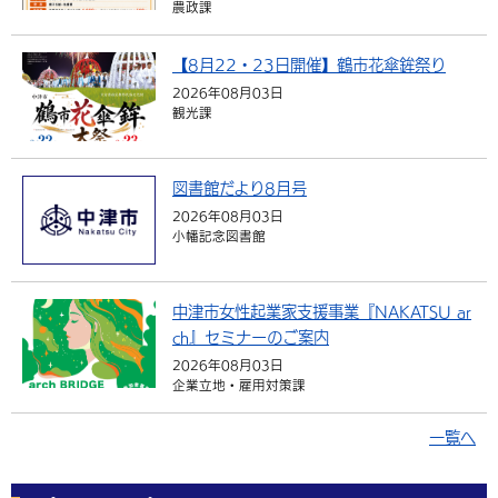
農政課
環境・衛生
生涯学習・スポーツ・人権
都市整備
手当・助成
健康・医療
観光なび
スポットを探す
市政情報
中国語（繁体字）
韓国語（한국어）
【8月22・23日開催】鶴市花傘鉾祭り
選挙
外国人の方向け情報
相談・支援・情報
計画・施策
遊ぶ・体験する
グルメ・食べる
中津市について
市役所の紹介
2026年08月03日
組織案内
観光課
買う・おみやげ
四季のイベント・祭り
地方創生・地域活性化
広報・広聴
移住・定住
行政・計画
図書館だより8月号
2026年08月03日
小幡記念図書館
中津市女性起業家支援事業『NAKATSU ar
ch』セミナーのご案内
2026年08月03日
企業立地・雇用対策課
一覧へ