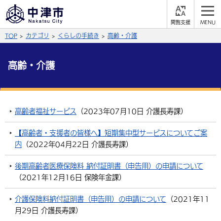
閲
M
覧
E
サイト内検索
文字の大きさ
TOP
カテゴリ
くらしの手続き
高齢・介護
支
N
援
U
拡大
標準
縮小
高齢・介護
背景色
公式SNS
黒
青
白
Facebook
X (Twitter)
YouTube
高齢者福祉サービス
（
2023年07月10日
介護長寿課
）
やさしい日本語
総合メニュー
【高齢者・支援者の皆様へ】短期集中型サービスについてご案
内
（
2022年04月22日
介護長寿課
）
ふりがなをつける
くらしの情報
後期高齢者医療保険料 納付証明書（申告用）の申請について
届出・登録・証明
保険・年金
事業者の方へ
よみあげる
（
2021年12月16日
保険年金課
）
福祉・介護
健康・予防
入札・契約
産業・雇用
子育て・教育
介護保険料納付証明書（申告用）の申請について
（
2021年11
言語を選択
月29日
介護長寿課
）
税金
住宅・インフラ
農林水産業
税金
施設情報
子どもを預ける
観光・移住
英語（English）
中国語（簡体字）