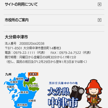
市役所で働く
公共交通時刻表
サイトの利用について
成人・仕事
結婚・離婚
ごみカレンダー
施設マップ
住まい・引越
ごみ・環境
このサイトについて
個人情報の取扱い
市役所のご案内
健康・医療
障がい・福祉
ウェブアクセシビリティ
リンク・著作権
庁舎地図
組織案内
サイトマップ
大分県中津市
高齢・介護
死亡・相続
中津市へのアクセス
法人番号 2000020442038
〒871-8501 大分県中津市豊田町14番地3
電話：0979-22-1111（代表）
FAX：0979-24-7522（代表）
開庁時間：月曜日から金曜日の8時30分から17時15分
（但し、国民の祝日及び12月29日から翌年1月3日までは除く）