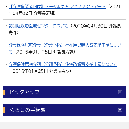
【介護事業者向け】トータルケア アセスメントシート
（
2021
環境・衛生
生涯学習・スポーツ・人権
都市整備
手当・助成
健康・医療
観光なび
スポットを探す
市政情報
中国語（繁体字）
韓国語（한국어）
年04月02日
介護長寿課
）
選挙
外国人の方向け情報
相談・支援・情報
計画・施策
遊ぶ・体験する
グルメ・食べる
中津市について
市役所の紹介
認知症疾患医療センターについて
（
2020年04月30日
介護長
組織案内
寿課
）
買う・おみやげ
四季のイベント・祭り
地方創生・地域活性化
広報・広聴
移住・定住
介護保険居宅介護（介護予防）福祉用具購入費支給申請につい
行政・計画
て
（
2016年01月25日
介護長寿課
）
介護保険居宅介護（介護予防）住宅改修費支給申請について
（
2016年01月25日
介護長寿課
）
ピックアップ
電子申請
窓口の
混雑状況
くらしの手続き
体育施設
予約状況
ご意見・ご要望
妊娠・出産
子育て・教育