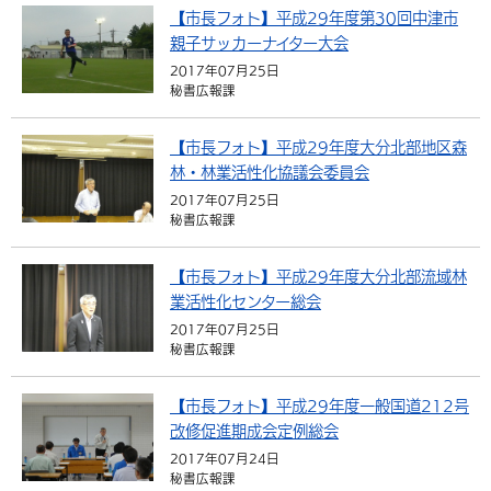
【市長フォト】平成29年度第30回中津市
親子サッカーナイター大会
2017年07月25日
秘書広報課
【市長フォト】平成29年度大分北部地区森
林・林業活性化協議会委員会
2017年07月25日
秘書広報課
【市長フォト】平成29年度大分北部流域林
業活性化センター総会
2017年07月25日
秘書広報課
【市長フォト】平成29年度一般国道212号
改修促進期成会定例総会
2017年07月24日
秘書広報課