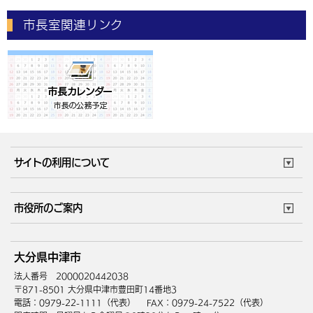
市長室関連リンク
サイトの利用について
このサイトについて
個人情報の取扱い
市役所のご案内
ウェブアクセシビリティ
リンク・著作権
庁舎地図
組織案内
サイトマップ
大分県中津市
中津市へのアクセス
法人番号 2000020442038
〒871-8501 大分県中津市豊田町14番地3
電話：0979-22-1111（代表）
FAX：0979-24-7522（代表）