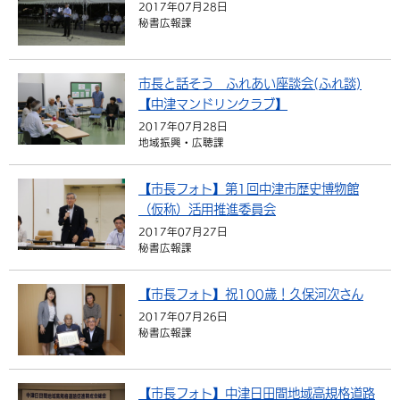
2017年07月28日
秘書広報課
市長と話そう ふれあい座談会(ふれ談)
【中津マンドリンクラブ】
2017年07月28日
地域振興・広聴課
【市長フォト】第1回中津市歴史博物館
（仮称）活用推進委員会
2017年07月27日
秘書広報課
【市長フォト】祝100歳！久保河次さん
2017年07月26日
秘書広報課
【市長フォト】中津日田間地域高規格道路