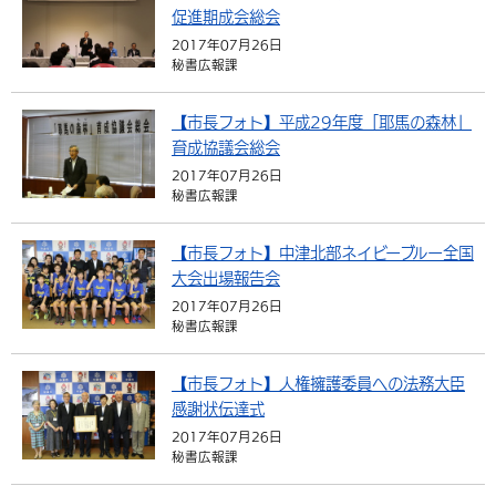
促進期成会総会
2017年07月26日
秘書広報課
【市長フォト】平成29年度「耶馬の森林」
育成協議会総会
2017年07月26日
秘書広報課
【市長フォト】中津北部ネイビーブルー全国
大会出場報告会
2017年07月26日
秘書広報課
【市長フォト】人権擁護委員への法務大臣
感謝状伝達式
2017年07月26日
秘書広報課