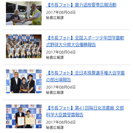
【市長フォト】暴力追放夏季広報活動
環境・衛生
生涯学習・スポーツ・人権
都市整備
手当・助成
健康・医療
観光なび
スポットを探す
市政情報
中国語（繁体字）
韓国語（한국어）
2017年08月04日
秘書広報課
選挙
外国人の方向け情報
相談・支援・情報
計画・施策
遊ぶ・体験する
グルメ・食べる
中津市について
市役所の紹介
組織案内
買う・おみやげ
四季のイベント・祭り
地方創生・地域活性化
広報・広聴
【市長フォト】全国スポーツ少年団学童軟
式野球大分県大会優勝報告
移住・定住
行政・計画
2017年08月04日
秘書広報課
【市長フォト】全日本珠算選手権大会学童
の部出場報告
2017年08月04日
秘書広報課
【市長フォト】第41回毎日女流書展 文部
科学大臣賞受賞報告
2017年08月04日
秘書広報課