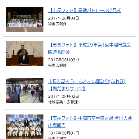
【市長フォト】農地パトロール出発式
2017年08月04日
秘書広報課
【市長フォト】平成29年第1回中津市議会
臨時会開会
2017年08月03日
秘書広報課
市長と話そう ふれあい座談会(ふれ談)
【陽だまりサロン】
2017年08月02日
地域振興・広聴課
【市長フォト】中津市空手道連盟 全国大会
出場報告
2017年08月01日
秘書広報課