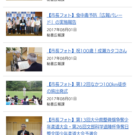
【市長フォト】食中毒予防「広報パレー
ド」の実施報告
2017年08月01日
秘書広報課
【市長フォト】祝100歳！成瀬カタコさん
2017年08月01日
秘書広報課
【市長フォト】第12回なかつ100km徒歩
の旅出発式
2017年08月01日
秘書広報課
【市長フォト】第13回大分県整骨旗争奪少
年柔道大会・第26回文部科学退陣杯争奪日
整全国少年柔道大会予選会