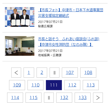
【市長フォト】中津市・日本下水道事業団
災害支援協定締結式
2017年07月21日
秘書広報課
市長と話そう ふれあい座談会(ふれ談)
【中津市女性消防団（なのみ隊）】
2017年07月21日
地域振興・広聴課
1
2
||
107
108
109
110
111
112
113
114
115
||
132
133