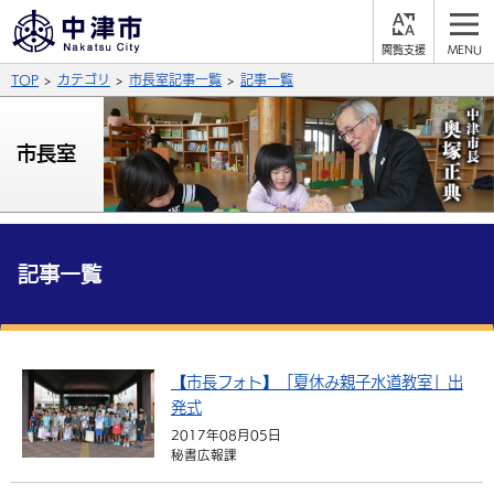
閲
M
覧
E
サイト内検索
文字の大きさ
TOP
カテゴリ
市長室記事一覧
記事一覧
支
N
援
U
拡大
標準
縮小
市長室
背景色
公式SNS
黒
青
白
Facebook
X (Twitter)
YouTube
やさしい日本語
記事一覧
総合メニュー
ふりがなをつける
くらしの情報
届出・登録・証明
保険・年金
【市長フォト】「夏休み親子水道教室」出
事業者の方へ
よみあげる
発式
福祉・介護
健康・予防
入札・契約
産業・雇用
子育て・教育
2017年08月05日
言語を選択
秘書広報課
税金
住宅・インフラ
農林水産業
税金
施設情報
子どもを預ける
観光・移住
英語（English）
中国語（簡体字）