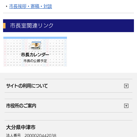
市長挨拶・寄稿・対談
市長室関連リンク
サイトの利用について
このサイトについて
個人情報の取扱い
市役所のご案内
ウェブアクセシビリティ
リンク・著作権
庁舎地図
組織案内
サイトマップ
大分県中津市
中津市へのアクセス
法人番号 2000020442038