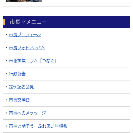
環境・衛生
生涯学習・スポーツ・人権
都市整備
手当・助成
健康・医療
観光なび
スポットを探す
市政情報
中国語（繁体字）
韓国語（한국어）
選挙
外国人の方向け情報
相談・支援・情報
計画・施策
遊ぶ・体験する
グルメ・食べる
市長室メニュー
中津市について
市役所の紹介
組織案内
買う・おみやげ
四季のイベント・祭り
地方創生・地域活性化
広報・広聴
市長プロフィール
移住・定住
行政・計画
市長フォトアルバム
市報掲載コラム「つなぐ」
行政報告
定例記者会見
市長交際費
市長へのメッセージ
市長と話そう ふれあい座談会