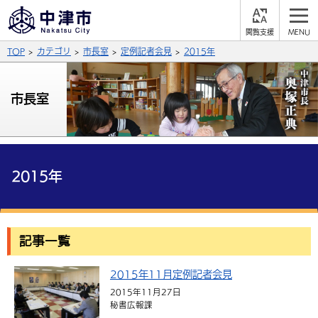
閲
M
覧
E
サイト内検索
文字の大きさ
TOP
カテゴリ
市長室
定例記者会見
2015年
支
N
援
U
拡大
標準
縮小
市長室
背景色
公式SNS
黒
青
白
Facebook
X (Twitter)
YouTube
やさしい日本語
2015年
総合メニュー
ふりがなをつける
くらしの情報
記事一覧
届出・登録・証明
保険・年金
事業者の方へ
よみあげる
2015年11月定例記者会見
福祉・介護
健康・予防
入札・契約
産業・雇用
子育て・教育
言語を選択
2015年11月27日
税金
住宅・インフラ
農林水産業
税金
秘書広報課
施設情報
子どもを預ける
観光・移住
英語（English）
中国語（簡体字）