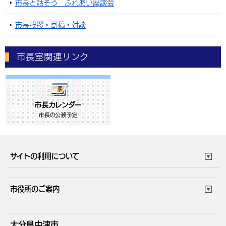
市長と話そう ふれあい座談会
市長挨拶・寄稿・対談
市長室関連リンク
サイトの利用について
このサイトについて
個人情報の取扱い
市役所のご案内
ウェブアクセシビリティ
リンク・著作権
庁舎地図
組織案内
サイトマップ
大分県中津市