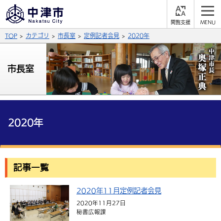
閲
M
覧
E
サイト内検索
文字の大きさ
TOP
カテゴリ
市長室
定例記者会見
2020年
支
N
援
U
拡大
標準
縮小
市長室
背景色
公式SNS
黒
青
白
Facebook
X (Twitter)
YouTube
やさしい日本語
2020年
総合メニュー
ふりがなをつける
くらしの情報
記事一覧
届出・登録・証明
保険・年金
事業者の方へ
よみあげる
2020年11月定例記者会見
福祉・介護
健康・予防
入札・契約
産業・雇用
子育て・教育
言語を選択
2020年11月27日
税金
住宅・インフラ
農林水産業
税金
秘書広報課
施設情報
子どもを預ける
観光・移住
英語（English）
中国語（簡体字）