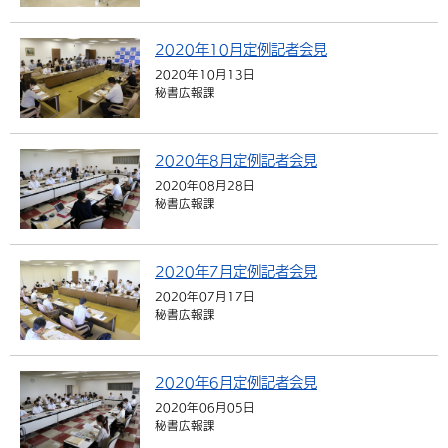
環境・衛生
生涯学習・スポーツ・人権
都市整備
手当・助成
健康・医療
観光なび
スポットを探す
市政情報
中国語（繁体字）
韓国語（한국어）
2020年10月定例記者会見
選挙
外国人の方向け情報
相談・支援・情報
計画・施策
遊ぶ・体験する
グルメ・食べる
中津市について
市役所の紹介
2020年10月13日
秘書広報課
組織案内
買う・おみやげ
四季のイベント・祭り
地方創生・地域活性化
広報・広聴
移住・定住
行政・計画
2020年8月定例記者会見
2020年08月28日
秘書広報課
2020年7月定例記者会見
2020年07月17日
秘書広報課
2020年6月定例記者会見
2020年06月05日
秘書広報課