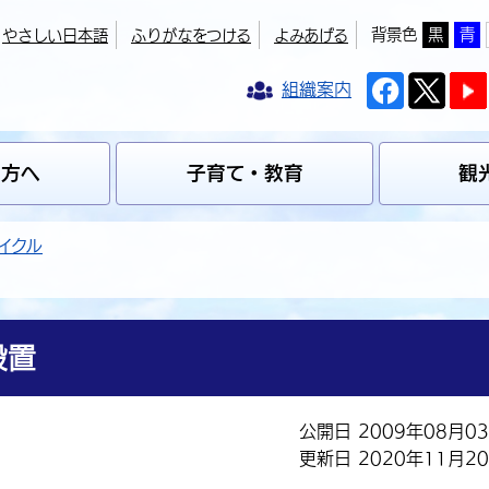
背景色
黒
青
やさしい日本語
ふりがなをつける
よみあげる
組織案内
の方へ
子育て・教育
観
イクル
設置
公開日 2009年08月0
更新日 2020年11月2