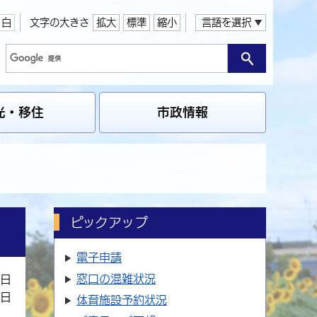
白
文字の大きさ
拡大
標準
縮小
言語を選択
光・移住
市政情報
ピックアップ
電子申請
窓口の
混雑状況
3日
0日
体育施設
予約状況