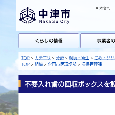
本文へ
くらしの情報
事業者
TOP
カテゴリ
分野
環境・衛生
ごみ・リサ
TOP
組織
企画市民環境部
清掃管理課
不要入れ歯の回収ボックスを