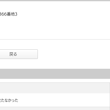
366番地3
戻る