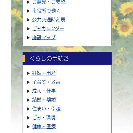
ご意見・ご要望
市役所で働く
公共交通時刻表
ごみカレンダー
施設マップ
くらしの手続き
妊娠・出産
子育て・教育
成人・仕事
結婚・離婚
住まい・引越
ごみ・環境
健康・医療