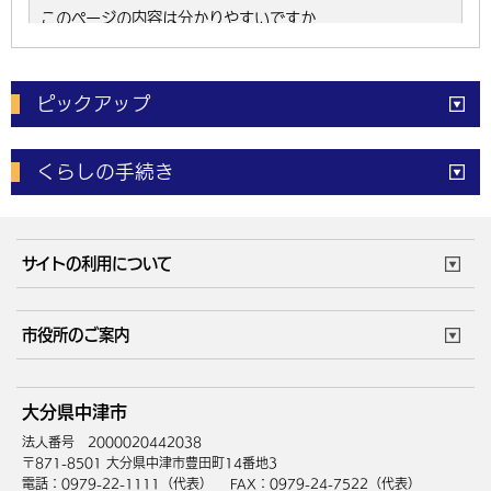
ピックアップ
電子申請
窓口の
混雑状況
くらしの手続き
体育施設
予約状況
ご意見・ご要望
妊娠・出産
子育て・教育
市役所で働く
公共交通時刻表
サイトの利用について
成人・仕事
結婚・離婚
ごみカレンダー
施設マップ
住まい・引越
ごみ・環境
このサイトについて
個人情報の取扱い
市役所のご案内
健康・医療
障がい・福祉
ウェブアクセシビリティ
リンク・著作権
庁舎地図
組織案内
サイトマップ
大分県中津市
高齢・介護
死亡・相続
中津市へのアクセス
法人番号 2000020442038
〒871-8501 大分県中津市豊田町14番地3
電話：0979-22-1111（代表）
FAX：0979-24-7522（代表）