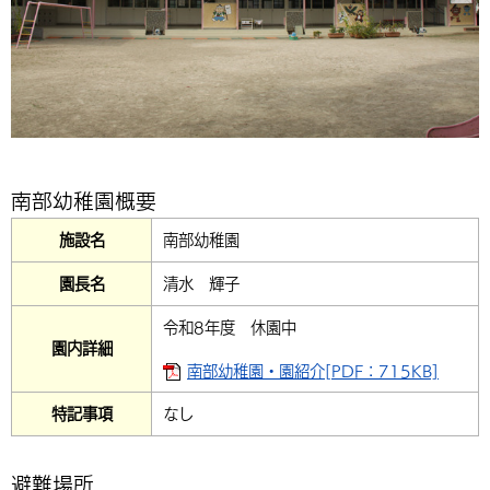
環境・衛生
生涯学習・スポーツ・人権
都市整備
手当・助成
健康・医療
観光なび
スポットを探す
市政情報
中国語（繁体字）
韓国語（한국어）
選挙
外国人の方向け情報
相談・支援・情報
計画・施策
遊ぶ・体験する
グルメ・食べる
中津市について
市役所の紹介
組織案内
買う・おみやげ
四季のイベント・祭り
地方創生・地域活性化
広報・広聴
移住・定住
行政・計画
南部幼稚園概要
施設名
南部幼稚園
園長名
清水 輝子
令和8年度 休園中
園内詳細
南部幼稚園・園紹介[PDF：715KB]
特記事項
なし
避難場所