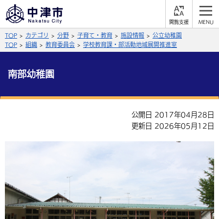
閲
M
覧
E
サイト内検索
文字の大きさ
TOP
カテゴリ
分野
子育て・教育
施設情報
公立幼稚園
支
N
援
U
TOP
組織
教育委員会
学校教育課・部活動地域展開推進室
拡大
標準
縮小
南部幼稚園
背景色
公式SNS
黒
青
白
Facebook
X (Twitter)
YouTube
公開日 2017年04月28日
やさしい日本語
更新日 2026年05月12日
総合メニュー
ふりがなをつける
くらしの情報
届出・登録・証明
保険・年金
事業者の方へ
よみあげる
福祉・介護
健康・予防
入札・契約
産業・雇用
子育て・教育
言語を選択
税金
住宅・インフラ
農林水産業
税金
施設情報
子どもを預ける
観光・移住
英語（English）
中国語（簡体字）