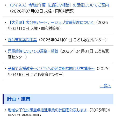
（アイネス）令和8年度「出張DV相談」の開催についてご案内
（
2026年07月03日
人権・同和対策課
）
【大分県】大分県パートナーシップ宣誓制度について
（
2026
年03月10日
人権・同和対策課
）
養育支援訪問事業
（
2025年04月01日
こども家庭センター
）
児童虐待についての連絡・相談
（
2025年04月01日
こども家
庭センター
）
子育て応援教室～こどもへの効果的な関わり方講座～
（
2025
年04月01日
こども家庭センター
）
一覧へ
計画・施策
地域少子化対策重点推進事業の計画を公表します
（
2025年04
月01日
総合政策課
）