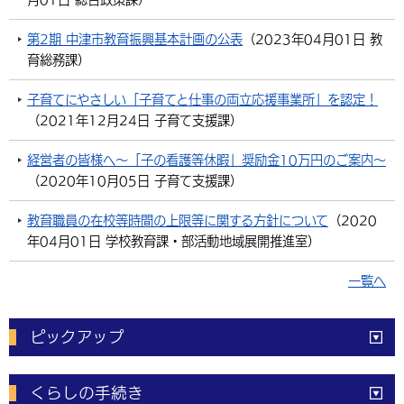
第2期 中津市教育振興基本計画の公表
（
2023年04月01日
教
育総務課
）
子育てにやさしい「子育てと仕事の両立応援事業所」を認定！
（
2021年12月24日
子育て支援課
）
経営者の皆様へ～「子の看護等休暇」奨励金10万円のご案内～
（
2020年10月05日
子育て支援課
）
教育職員の在校等時間の上限等に関する方針について
（
2020
年04月01日
学校教育課・部活動地域展開推進室
）
一覧へ
ピックアップ
電子申請
窓口の
混雑状況
くらしの手続き