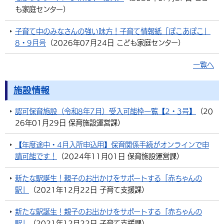
も家庭センター
）
環境・衛生
生涯学習・スポーツ・人権
都市整備
手当・助成
健康・医療
観光なび
スポットを探す
市政情報
中国語（繁体字）
韓国語（한국어）
子育て中のみなさんの強い味方！子育て情報紙「ぽこあぽこ」
選挙
外国人の方向け情報
相談・支援・情報
計画・施策
遊ぶ・体験する
グルメ・食べる
中津市について
市役所の紹介
8・9月号
（
2026年07月24日
こども家庭センター
）
組織案内
買う・おみやげ
四季のイベント・祭り
地方創生・地域活性化
広報・広聴
一覧へ
移住・定住
行政・計画
施設情報
認可保育施設（令和8年7月）受入可能枠一覧【2・3号】
（
20
26年01月29日
保育施設運営課
）
【年度途中・4月入所申込用】保育関係手続がオンラインで申
請可能です！
（
2024年11月01日
保育施設運営課
）
新たな駅誕生！親子のお出かけをサポートする「赤ちゃんの
駅」
（
2021年12月22日
子育て支援課
）
新たな駅誕生！親子のお出かけをサポートする「赤ちゃんの
駅」
（
2021年12月22日
子育て支援課
）