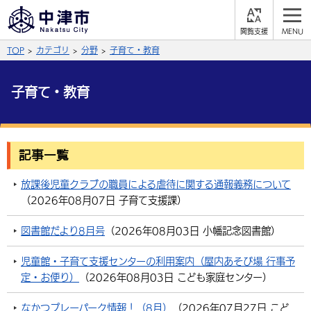
閲
M
覧
E
サイト内検索
文字の大きさ
TOP
カテゴリ
分野
子育て・教育
支
N
援
U
拡大
標準
縮小
子育て・教育
背景色
公式SNS
黒
青
白
Facebook
X (Twitter)
YouTube
記事一覧
やさしい日本語
総合メニュー
放課後児童クラブの職員による虐待に関する通報義務について
（
2026年08月07日
子育て支援課
）
ふりがなをつける
くらしの情報
図書館だより8月号
（
2026年08月03日
小幡記念図書館
）
届出・登録・証明
保険・年金
事業者の方へ
よみあげる
児童館・子育て支援センターの利用案内（屋内あそび場 行事予
福祉・介護
健康・予防
入札・契約
産業・雇用
子育て・教育
定・お便り）
（
2026年08月03日
こども家庭センター
）
言語を選択
税金
住宅・インフラ
農林水産業
税金
施設情報
子どもを預ける
観光・移住
英語（English）
中国語（簡体字）
なかつプレーパーク情報！（8月）
（
2026年07月27日
こど