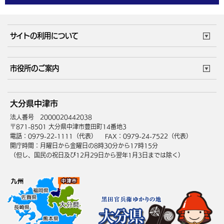
体育施設
予約状況
ご意見・ご要望
妊娠・出産
子育て・教育
市役所で働く
公共交通時刻表
サイトの利用について
成人・仕事
結婚・離婚
ごみカレンダー
施設マップ
住まい・引越
ごみ・環境
このサイトについて
個人情報の取扱い
市役所のご案内
健康・医療
障がい・福祉
ウェブアクセシビリティ
リンク・著作権
庁舎地図
組織案内
サイトマップ
大分県中津市
高齢・介護
死亡・相続
中津市へのアクセス
法人番号 2000020442038
〒871-8501 大分県中津市豊田町14番地3
電話：0979-22-1111（代表）
FAX：0979-24-7522（代表）
開庁時間：月曜日から金曜日の8時30分から17時15分
（但し、国民の祝日及び12月29日から翌年1月3日までは除く）