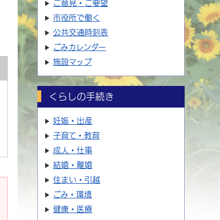
ご意見・ご要望
市役所で働く
公共交通時刻表
ごみカレンダー
施設マップ
くらしの手続き
妊娠・出産
子育て・教育
成人・仕事
結婚・離婚
住まい・引越
ごみ・環境
健康・医療