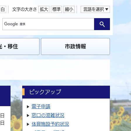
白
文字の大きさ
拡大
標準
縮小
言語を選択
光・移住
市政情報
ピックアップ
電子申請
窓口の
混雑状況
1日
2日
体育施設
予約状況