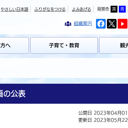
背景色
黒
青
やさしい日本語
ふりがなをつける
よみあげる
組織案内
の方へ
子育て・教育
観
画の公表
公開日 2023年04月0
更新日 2023年05月2