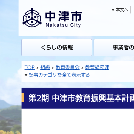
本文へ
くらしの情報
事業者
TOP
組織
教育委員会
教育総務課
記事カテゴリを全て表示する
第2期 中津市教育振興基本計