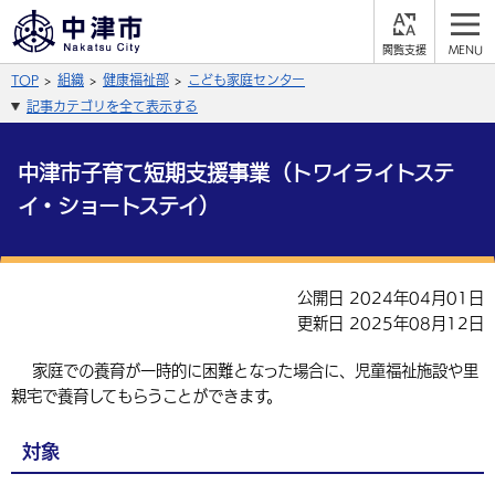
閲
M
覧
E
サイト内検索
文字の大きさ
TOP
組織
健康福祉部
こども家庭センター
支
N
援
U
記事カテゴリを全て表示する
拡大
標準
縮小
背景色
中津市子育て短期支援事業（トワイライトステ
公式SNS
イ・ショートステイ）
黒
青
白
Facebook
X (Twitter)
YouTube
やさしい日本語
総合メニュー
公開日 2024年04月01日
更新日 2025年08月12日
ふりがなをつける
くらしの情報
家庭での養育が一時的に困難となった場合に、児童福祉施設や里
届出・登録・証明
保険・年金
事業者の方へ
よみあげる
親宅で養育してもらうことができます。
福祉・介護
健康・予防
入札・契約
産業・雇用
子育て・教育
言語を選択
対象
税金
住宅・インフラ
農林水産業
税金
施設情報
子どもを預ける
観光・移住
英語（English）
中国語（簡体字）