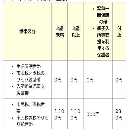
緊急一
時保護
の母
2歳
2歳
親子入
付
世帯区分
未満
以上
所等支
添
援を利
用する
保護者
生活保護世帯
市民税非課税の
ひとり親世帯
0円
0円
0円
0円
入所希望児童支
援世帯
市民税非課税世
帯
1,10
1,10
28
300円
市民税課税のひと
0円
0円
0円
り親世帯