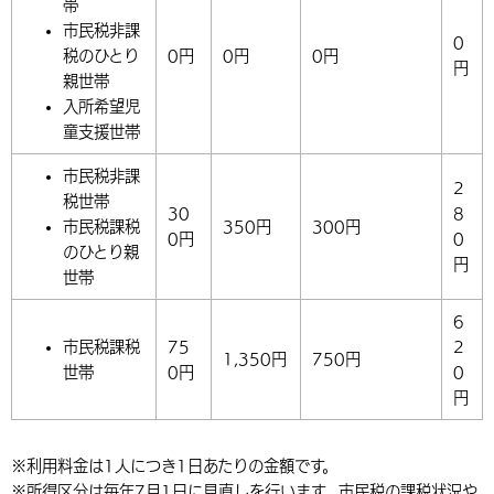
帯
市民税非課
0
税のひとり
0円
0円
0円
円
親世帯
入所希望児
童支援世帯
市民税非課
2
税世帯
30
8
市民税課税
350円
300円
0円
0
のひとり親
円
世帯
6
市民税課税
75
2
1,350円
750円
世帯
0円
0
円
※利用料金は1人につき1日あたりの金額です。
※所得区分は毎年7月1日に見直しを行います。市民税の課税状況や