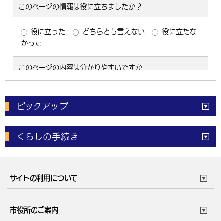
ピックアップ
電子申請
窓口の
混雑状況
くらしの手続き
体育施設
予約状況
ご意見・ご要望
妊娠・出産
子育て・教育
市役所で働く
公共交通時刻表
サイトの利用について
成人・仕事
結婚・離婚
ごみカレンダー
施設マップ
住まい・引越
ごみ・環境
このサイトについて
個人情報の取扱い
市役所のご案内