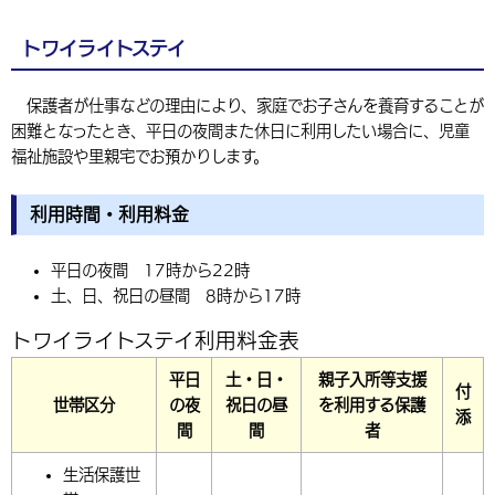
トワイライトステイ
保護者が仕事などの理由により、家庭でお子さんを養育することが
困難となったとき、平日の夜間また休日に利用したい場合に、児童
福祉施設や里親宅でお預かりします。
利用時間・利用料金
平日の夜間 17時から22時
土、日、祝日の昼間 8時から17時
トワイライトステイ利用料金表
平日
土・日・
親子入所等支援
付
世帯区分
の夜
祝日の昼
を利用する保護
添
間
間
者
生活保護世