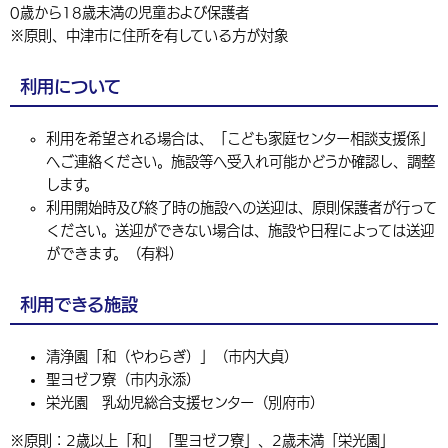
0歳から18歳未満の児童および保護者
環境・衛生
生涯学習・スポーツ・人権
都市整備
手当・助成
健康・医療
観光なび
スポットを探す
市政情報
※原則、中津市に住所を有している方が対象
中国語（繁体字）
韓国語（한국어）
選挙
外国人の方向け情報
相談・支援・情報
計画・施策
遊ぶ・体験する
グルメ・食べる
中津市について
市役所の紹介
利用について
組織案内
買う・おみやげ
四季のイベント・祭り
地方創生・地域活性化
広報・広聴
利用を希望される場合は、「こども家庭センター相談支援係」
移住・定住
行政・計画
へご連絡ください。施設等へ受入れ可能かどうか確認し、調整
します。
利用開始時及び終了時の施設への送迎は、原則保護者が行って
ください。送迎ができない場合は、施設や日程によっては送迎
ができます。（有料）
利用できる施設
清浄園「和（やわらぎ）」（市内大貞）
聖ヨゼフ寮（市内永添）
栄光園 乳幼児総合支援センター（別府市）
※原則：2歳以上「和」「聖ヨゼフ寮」、2歳未満「栄光園」