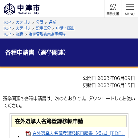
閲
M
覧
E
サイト内検索
文字の大きさ
TOP
カテゴリ
分野
選挙
支
N
援
U
TOP
カテゴリ
記事区分
申請・届出
拡大
標準
縮小
TOP
組織
選挙管理委員会事務局
背景色
公式SNS
各種申請書（選挙関連）
黒
青
白
Facebook
X (Twitter)
YouTube
やさしい日本語
公開日 2023年06月09日
総合メニュー
更新日 2023年06月15日
ふりがなをつける
くらしの情報
選挙関連の各種申請書は、次のとおりです。ダウンロードしてお使い
ください。
届出・登録・証明
保険・年金
事業者の方へ
よみあげる
福祉・介護
健康・予防
入札・契約
産業・雇用
子育て・教育
在外選挙人名簿登録移転申請
言語を選択
税金
住宅・インフラ
農林水産業
税金
在外選挙人名簿登録移転申請書（様式）[PDF：
施設情報
子どもを預ける
観光・移住
英語（English）
中国語（簡体字）