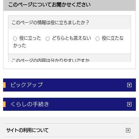
このページについてお聞かせください
ピックアップ
電子申請
窓口の
混雑状況
くらしの手続き
体育施設
予約状況
ご意見・ご要望
妊娠・出産
子育て・教育
市役所で働く
公共交通時刻表
サイトの利用について
成人・仕事
結婚・離婚