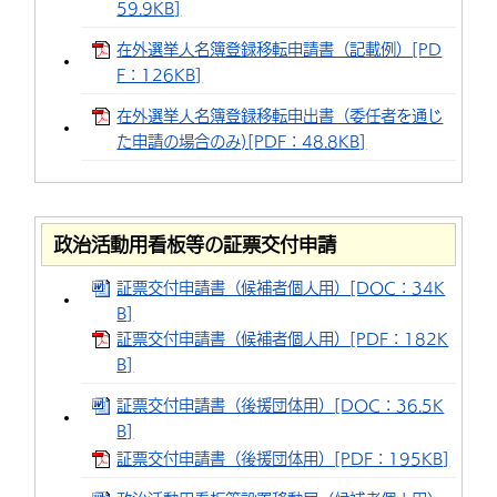
59.9KB]
環境・衛生
生涯学習・スポーツ・人権
都市整備
手当・助成
健康・医療
観光なび
スポットを探す
市政情報
中国語（繁体字）
韓国語（한국어）
在外選挙人名簿登録移転申請書（記載例）[PD
選挙
外国人の方向け情報
F：126KB]
相談・支援・情報
計画・施策
遊ぶ・体験する
グルメ・食べる
中津市について
市役所の紹介
組織案内
在外選挙人名簿登録移転申出書（委任者を通じ
買う・おみやげ
四季のイベント・祭り
地方創生・地域活性化
広報・広聴
た申請の場合のみ)[PDF：48.8KB]
移住・定住
行政・計画
政治活動用看板等の証票交付申請
証票交付申請書（候補者個人用）[DOC：34K
B]
証票交付申請書（候補者個人用）[PDF：182K
B]
証票交付申請書（後援団体用）[DOC：36.5K
B]
証票交付申請書（後援団体用）[PDF：195KB]