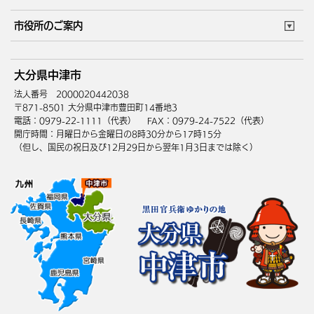
ごみカレンダー
施設マップ
住まい・引越
ごみ・環境
このサイトについて
個人情報の取扱い
市役所のご案内
健康・医療
障がい・福祉
ウェブアクセシビリティ
リンク・著作権
庁舎地図
組織案内
サイトマップ
大分県中津市
高齢・介護
死亡・相続
中津市へのアクセス
法人番号 2000020442038
〒871-8501 大分県中津市豊田町14番地3
電話：0979-22-1111（代表）
FAX：0979-24-7522（代表）
開庁時間：月曜日から金曜日の8時30分から17時15分
（但し、国民の祝日及び12月29日から翌年1月3日までは除く）