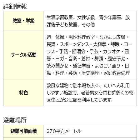
詳細情報
生涯学習教室、女性学級、青少年講座、放
教室・学級
課後子ども教室、その他
週一体操・男性料理教室・なかよし広場・
民舞・スポーツダンス・太極拳・詩吟・コー
ラス・手話・断酒会・手芸・カラオケ・囲
サークル活動
碁・ヨガ・音楽・着付・舞踊・歴史研究・
読み聞かせ・道徳学習・よさこい踊り・日
舞・料理・英語・歴史講座・家庭教育倫理
欧風な建物で駐車場も広く、たいへん利用
特色
しやすい施設で、老若男女を問わず多くの校
区住民が公民館を利用しています。
避難場所
避難可能面積
270平方メートル