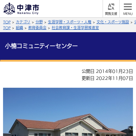
閲
M
覧
E
サイト内検索
文字の大きさ
TOP
カテゴリ
分野
生涯学習・スポーツ・人権
文化・スポーツ施設
支
N
援
U
TOP
組織
教育委員会
社会教育課・生涯学習推進室
拡大
標準
縮小
小楠コミュニティーセンター
背景色
公式SNS
黒
青
白
Facebook
X (Twitter)
YouTube
公開日 2014年01月23日
やさしい日本語
更新日 2022年11月07日
総合メニュー
ふりがなをつける
くらしの情報
届出・登録・証明
保険・年金
事業者の方へ
よみあげる
福祉・介護
健康・予防
入札・契約
産業・雇用
子育て・教育
言語を選択
税金
住宅・インフラ
農林水産業
税金
施設情報
子どもを預ける
観光・移住
英語（English）
中国語（簡体字）