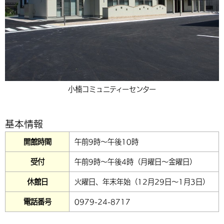
環境・衛生
生涯学習・スポーツ・人権
都市整備
手当・助成
健康・医療
観光なび
スポットを探す
市政情報
中国語（繁体字）
韓国語（한국어）
選挙
外国人の方向け情報
相談・支援・情報
計画・施策
遊ぶ・体験する
グルメ・食べる
中津市について
市役所の紹介
組織案内
買う・おみやげ
四季のイベント・祭り
地方創生・地域活性化
広報・広聴
移住・定住
行政・計画
小楠コミュニティーセンター
基本情報
開館時間
午前9時〜午後10時
受付
午前9時〜午後4時（月曜日〜金曜日）
休館日
火曜日、年末年始（12月29日〜1月3日）
電話番号
0979-24-8717