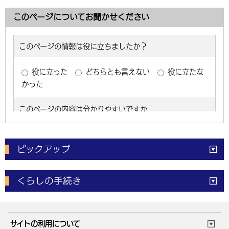
このページについてお聞かせください
ピックアップ
電子申請
窓口の
混雑状況
くらしの手続き
体育施設
予約状況
ご意見・ご要望
妊娠・出産
子育て・教育
市役所で働く
公共交通時刻表
サイトの利用について
成人・仕事
結婚・離婚