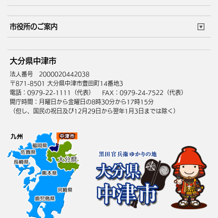
ごみカレンダー
施設マップ
住まい・引越
ごみ・環境
このサイトについて
個人情報の取扱い
市役所のご案内
健康・医療
障がい・福祉
ウェブアクセシビリティ
リンク・著作権
庁舎地図
組織案内
サイトマップ
大分県中津市
高齢・介護
死亡・相続
中津市へのアクセス
法人番号 2000020442038
〒871-8501 大分県中津市豊田町14番地3
電話：0979-22-1111（代表）
FAX：0979-24-7522（代表）
開庁時間：月曜日から金曜日の8時30分から17時15分
（但し、国民の祝日及び12月29日から翌年1月3日までは除く）