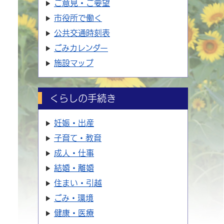
ご意見・ご要望
市役所で働く
公共交通時刻表
ごみカレンダー
施設マップ
くらしの手続き
妊娠・出産
子育て・教育
成人・仕事
結婚・離婚
住まい・引越
ごみ・環境
健康・医療