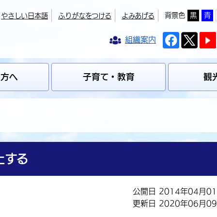
背景色
黒
青
やさしい日本語
ふりがなをつける
よみあげる
組織案内
の方へ
子育て・教育
観
止する
公開日 2014年04月0
更新日 2020年06月0