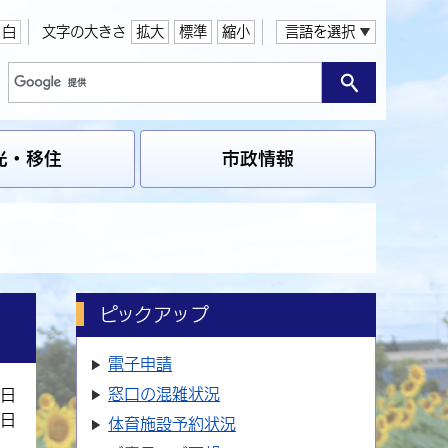
白
文字の大きさ
拡大
標準
縮小
言語を選択
光・移住
市政情報
ピックアップ
電子申請
窓口の
混雑状況
1日
9日
体育施設
予約状況