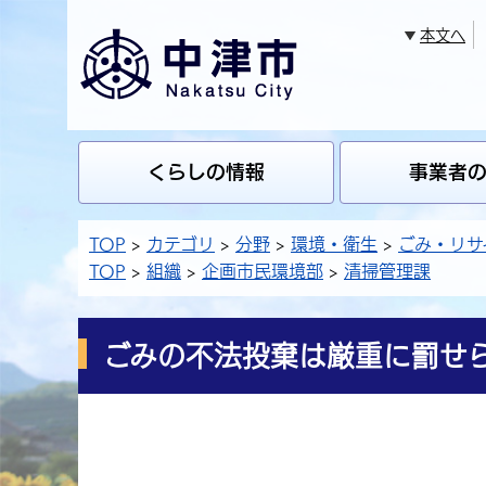
本文へ
くらしの情報
事業者
TOP
カテゴリ
分野
環境・衛生
ごみ・リサ
TOP
組織
企画市民環境部
清掃管理課
ごみの不法投棄は厳重に罰せ