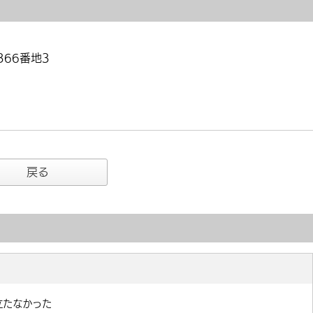
366番地3
戻る