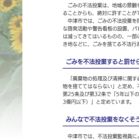
ごみの不法投棄は、地域の景観を
ることからも、絶対に許すことが
中津市では、ごみの不法投棄を防
な啓発活動や警告看板の設置、パ
は減ってきてはいるものの、一部
き地などに、ごみを捨てる不法行
ごみを不法投棄すると罰せ
「廃棄物の処理及び清掃に関する
物を捨ててはならない」と定め、
第25条及び第32条で「5年以下
3億円以下）」と定めています。
みんなで不法投棄をなくそ
中津市では、不法投棄監視員によ