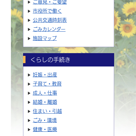
ご意見・ご要望
市役所で働く
公共交通時刻表
ごみカレンダー
施設マップ
くらしの手続き
妊娠・出産
子育て・教育
成人・仕事
結婚・離婚
住まい・引越
ごみ・環境
健康・医療