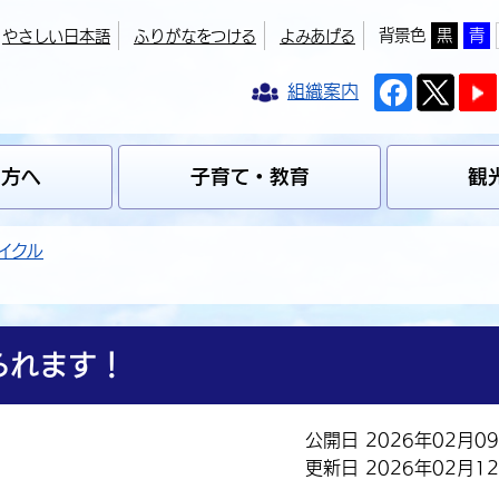
背景色
黒
青
やさしい日本語
ふりがなをつける
よみあげる
組織案内
の方へ
子育て・教育
観
イクル
られます！
公開日 2026年02月0
更新日 2026年02月1