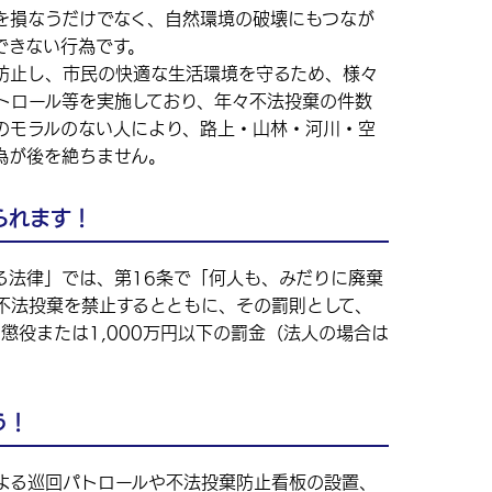
損なうだけでなく、自然環境の破壊にもつなが
できない行為です。
止し、市民の快適な生活環境を守るため、様々
トロール等を実施しており、年々不法投棄の件数
のモラルのない人により、路上・山林・河川・空
為が後を絶ちません。
られます！
法律」では、第16条で「何人も、みだりに廃棄
不法投棄を禁止するとともに、その罰則として、
の懲役または1,000万円以下の罰金（法人の場合は
う！
る巡回パトロールや不法投棄防止看板の設置、