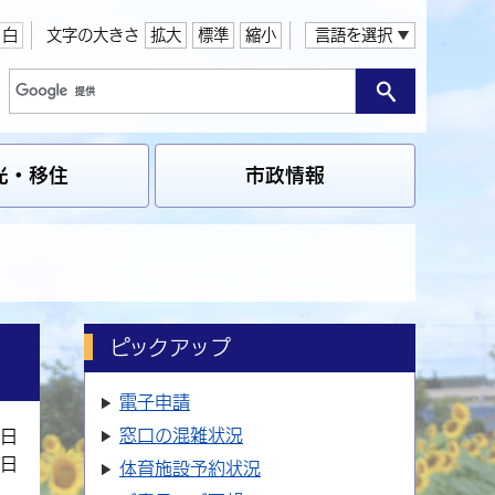
白
文字の大きさ
拡大
標準
縮小
言語を選択
光・移住
市政情報
ピックアップ
電子申請
窓口の
混雑状況
9日
2日
体育施設
予約状況