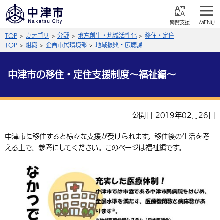
閲
M
覧
E
サイト内検索
文字の大きさ
TOP
カテゴリ
分野
地方創生・地域活性化
移住・定住
支
N
援
U
TOP
組織
企画市民環境部
地域振興・広聴課
拡大
標準
縮小
中津市の移住・定住支援制度～福祉編～
背景色
公式SNS
黒
青
白
Facebook
X (Twitter)
YouTube
公開日 2019年02月26日
やさしい日本語
総合メニュー
中津市に移住すると様々な支援が受けられます。移住後の生活を考
ふりがなをつける
える上で、参考にしてください。このページは福祉編です。
くらしの情報
届出・登録・証明
保険・年金
事業者の方へ
よみあげる
福祉・介護
健康・予防
入札・契約
産業・雇用
子育て・教育
言語を選択
税金
住宅・インフラ
農林水産業
税金
施設情報
子どもを預ける
観光・移住
英語（English）
中国語（簡体字）