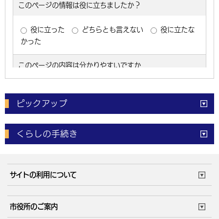
ピックアップ
電子申請
窓口の
混雑状況
くらしの手続き
体育施設
予約状況
ご意見・ご要望
妊娠・出産
子育て・教育
市役所で働く
公共交通時刻表
サイトの利用について
成人・仕事
結婚・離婚
ごみカレンダー
施設マップ
住まい・引越
ごみ・環境
このサイトについて
個人情報の取扱い
市役所のご案内