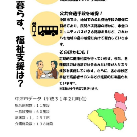
環境・衛生
生涯学習・スポーツ・人権
都市整備
手当・助成
健康・医療
観光なび
スポットを探す
市政情報
中国語（繁体字）
韓国語（한국어）
選挙
外国人の方向け情報
相談・支援・情報
計画・施策
遊ぶ・体験する
グルメ・食べる
中津市について
市役所の紹介
組織案内
買う・おみやげ
四季のイベント・祭り
地方創生・地域活性化
広報・広聴
移住・定住
行政・計画